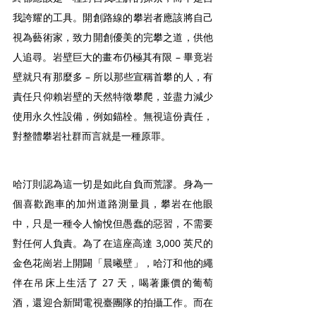
我誇耀的工具。開創路線的攀岩者應該將自己
視為藝術家，致力開創優美的完攀之道，供他
人追尋。岩壁巨大的畫布仍極其有限 – 畢竟岩
壁就只有那麼多 – 所以那些宣稱首攀的人，有
責任只仰賴岩壁的天然特徵攀爬，並盡力減少
使用永久性設備，例如錨栓。無視這份責任，
對整體攀岩社群而言就是一種原罪。
哈汀則認為這一切是如此自負而荒謬。身為一
個喜歡跑車的加州道路測量員，攀岩在他眼
中，只是一種令人愉悅但愚蠢的惡習，不需要
對任何人負責。為了在這座高達 3,000 英尺的
金色花崗岩上開闢「晨曦壁」，哈汀和他的繩
伴在吊床上生活了 27 天，喝著廉價的葡萄
酒，還迎合新聞電視臺團隊的拍攝工作。而在