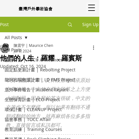
臺灣戶外攀岩協會
Post
Sign Up
All Posts
陳震宇 | Maurice Chen
All Posts
Jul 8, 2024
他們的人生：羅耀．羅賓斯
協會公告 | TOCC Announcement
Updated:
Oct 16, 2024
固定點更新計畫 | Rebolting Project
龍洞岩場救援計畫 | LD EMS Project
本文為翻譯文章，文件段落格式依原始
文章編排，中文放在原文段落之上方便
意外事件報告 | Incident Report
大家對照。因為我的英文很破，中文的
生態保育計畫 | ECO Project
文筆也不怎麼樣，所以如果有翻得不通
環保計畫 | CLEANUP Project
順或翻錯的地方，就再麻煩各位多多指
協會事務 | TOCC Affair
教，直接留言或私訊都可。
教育訓練 | Training Courses