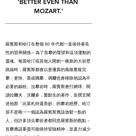
‘BETTER EVEN THAN 
MOZART.’
羅賓斯和哈汀在整個 60 年代都一直保持著良
性的競爭關係 – 為了首攀的聲望和這項運動的
靈魂。每當哈汀或其他人開創一條新的大岩壁
路線時，羅賓斯都會以更優異的風格重複完
攀：更快、甚或獨攀，偶爾也會移除他認為不
必要的錨栓。沒攀岩時，羅賓斯會打網球、閱
讀拉爾夫．沃爾多．愛默生的著作，並撰文闡
述他那「比莫札特還美妙」的攀岩經歷。哈汀
並不是唯一一個認為羅賓斯應該放鬆一點的
人，但許多頂尖攀岩者都同意羅賓斯的觀點 – 
首攀應該要盡可能保持冒險精神，並盡力減少