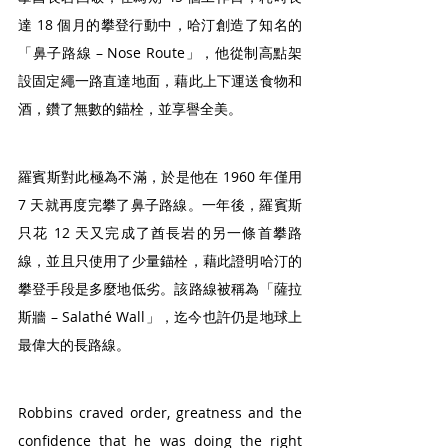
達 18 個月的攀登行動中，哈汀創造了知名的
「鼻子路線 – Nose Route」，他從制高點架
設固定繩一路直達地面，藉此上下運送食物和
酒，鑽了無數的錨栓，並享譽全美。
羅賓斯對此極為不滿，於是他在 1960 年僅用 
7 天就再度完攀了鼻子路線。一年後，羅賓斯
只花 12 天又完成了酋長岩的另一條首攀路
線，並且只使用了少量錨栓，藉此證明哈汀的
攀登手段是多麼地低劣。該路線被稱為「薩拉
斯牆 – Salathé Wall」，迄今也許仍是地球上
最偉大的長路線。
Robbins craved order, greatness and the 
confidence that he was doing the right 