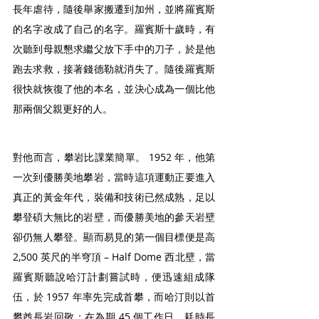
長年虐待，隨後舉家搬遷到加州，並將羅賓斯
的名字改成了自己的名字。羅賓斯十歲時，有
次聽到母親懇求繼父放下手中的刀子，於是他
跑去求救，接著錢德勒就消失了。隨後羅賓斯
很快就恢復了他的本名，並決心成為一個比他
那兩個父親更好的人。
對他而言，攀岩比課業簡單。 1952 年，他第
一次到優勝美地攀岩，當時這項運動正要進入
真正的黃金年代，裝備和技術已然成熟，足以
攀登碩大無比的岩壁，而優勝美地的參天岩壁
卻仍無人攀登。顯而易見的第一個目標便是高 
2,500 英尺的半穹頂 – Half Dome 西北壁，當
羅賓斯聽說哈汀計劃嘗試時，便迅速組成隊
伍，於 1957 年率先完成首攀，而哈汀則以首
攀酋長岩回敬；在為期 45 個工作日，耗時長