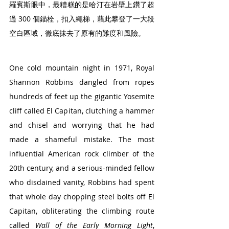
羅賓斯眼中，最糟糕的是哈汀在岩壁上鑽了超
過 300 個錨栓，扣入繩梯，藉此攀登了一大段
空白區域，徹底抹去了原有的難度和風險。
One cold mountain night in 1971, Royal 
Shannon Robbins dangled from ropes 
hundreds of feet up the gigantic Yosemite 
cliff called El Capitan, clutching a hammer 
and chisel and worrying that he had 
made a shameful mistake. The most 
influential American rock climber of the 
20th century, and a serious-minded fellow 
who disdained vanity, Robbins had spent 
that whole day chopping steel bolts off El 
Capitan, obliterating the climbing route 
called 
Wall of the Early Morning Light
, 