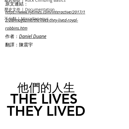
攀岩基礎 | Rock Climbing Basics
原文連結：
歷史文件 | Documentation
https://www.nytimes.com/interactive/2017/1
不分類 | Miscellaneous
2/28/magazine/the-lives-they-lived-royal-
robbins.htm
作者：
Daniel Duane
翻譯：陳震宇
他們的人生
THE LIVES 
THEY LIVED