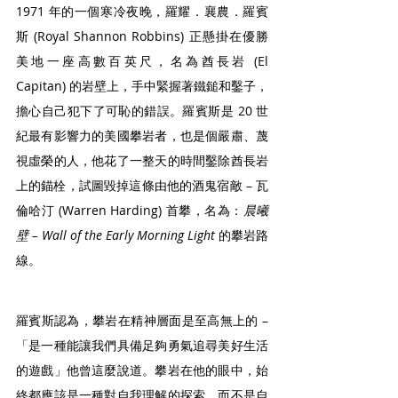
1971 年的一個寒冷夜晚，羅耀．襄農．羅賓
斯 (Royal Shannon Robbins) 正懸掛在優勝
美地一座高數百英尺，名為酋長岩 (El 
Capitan) 的岩壁上，手中緊握著鐵鎚和鑿子，
擔心自己犯下了可恥的錯誤。羅賓斯是 20 世
紀最有影響力的美國攀岩者，也是個嚴肅、蔑
視虛榮的人，他花了一整天的時間鑿除酋長岩
上的錨栓，試圖毀掉這條由他的酒鬼宿敵 – 瓦
倫哈汀 (Warren Harding) 首攀，名為：
晨曦
壁 – Wall of the Early Morning Light
 的攀岩路
線。
羅賓斯認為，攀岩在精神層面是至高無上的 –
「是一種能讓我們具備足夠勇氣追尋美好生活
的遊戲」他曾這麼說道。攀岩在他的眼中，始
終都應該是一種對自我理解的探索，而不是自