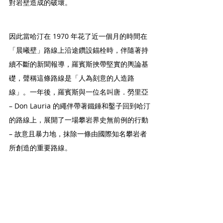
對岩壁造成的破壞。
因此當哈汀在 1970 年花了近一個月的時間在
「晨曦壁」路線上沿途鑽設錨栓時，伴隨著持
續不斷的新聞報導，羅賓斯挾帶堅實的輿論基
礎，聲稱這條路線是「人為刻意的人造路
線」。一年後，羅賓斯與一位名叫唐．勞里亞 
– Don Lauria 的繩伴帶著鐵錘和鑿子回到哈汀
的路線上，展開了一場攀岩界史無前例的行動 
– 故意且暴力地，抹除一條由國際知名攀岩者
所創造的重要路線。
然而早在這場行動的第一天，羅賓斯就在一段
並未設置錨栓的區域碰上了令他吃驚的技術困
難。其後的錨栓被羅賓斯移除了，但他也不斷