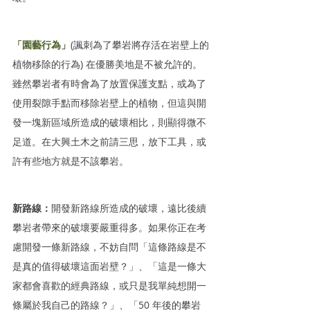
「園藝行為」
(諷刺為了攀岩將存活在岩壁上的
植物移除的行為) 在優勝美地是不被允許的。
雖然攀岩者有時會為了放置保護支點，或為了
使用裂隙手點而移除岩壁上的植物，但這與開
發一塊新區域所造成的破壞相比，則顯得微不
足道。在大興土木之前請三思，放下工具，或
許有些地方就是不該攀岩。
新路線：
開發新路線所造成的破壞，遠比後續
攀岩者帶來的破壞要嚴重得多。如果你正在考
慮開發一條新路線，不妨自問「這條路線是不
是真的值得破壞這面岩壁？」、「這是一條大
家都會喜歡的經典路線，或只是我單純想開一
條屬於我自己的路線？」、「50 年後的攀岩