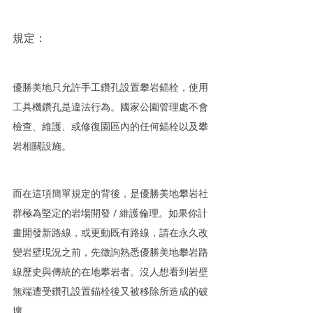
規定：
優勝美地只允許手工鑽孔設置攀岩錨栓，使用
工具機鑽孔是違法行為。國家公園管理處不會
檢查、維護、或修復園區內的任何錨栓以及攀
岩相關設施。
而在這項簡單規定的背後，是優勝美地攀岩社
群極為堅定的岩場開發 / 維護倫理。如果你計
畫開發新路線，或更動既有路線，請在永久改
變岩壁現況之前，先徵詢熟悉優勝美地攀岩路
線歷史與傳統的在地攀岩者。沒人想看到岩壁
無端遭受鑽孔設置錨栓後又被移除所造成的破
壞。