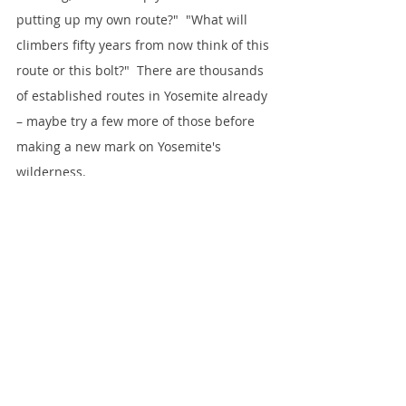
putting up my own route?"  "What will 
climbers fifty years from now think of this 
route or this bolt?"  There are thousands 
of established routes in Yosemite already 
– maybe try a few more of those before 
making a new mark on Yosemite's 
wilderness.
The Reasons:
Most of the Yosemite's climbing areas are 
in designated wilderness, and 