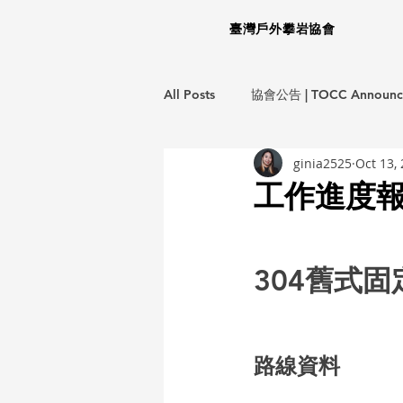
臺灣戶外攀岩協會
All Posts
協會公告 | TOCC Announc
ginia2525
Oct 13,
龍洞岩場救援計畫 | LD EMS Project
工作進度報告
生態保育計畫 | ECO Project
環
304舊式
教育訓練 | Training Courses
攀
路線資料
不分類 | Miscellaneous