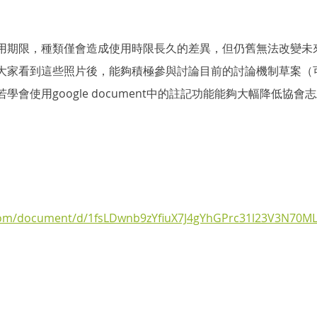
用期限，種類僅會造成使用時限長久的差異，但仍舊無法改變未
大家看到這些照片後，能夠積極參與討論目前的討論機制草案（
學會使用google document中的註記功能能夠大幅降低協會
.com/document/d/1fsLDwnb9zYfiuX7J4gYhGPrc31l23V3N70ML