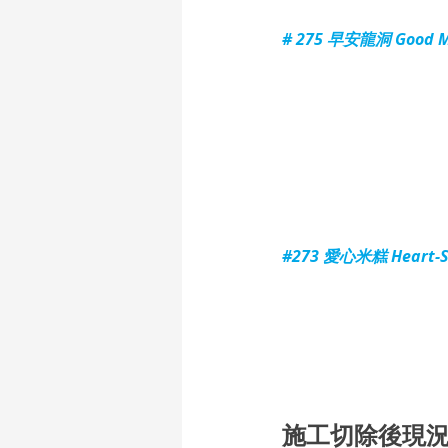
# 275 早安龍洞 Good Mo
#273
 愛心米糕 Heart-Sh
施工切除後現