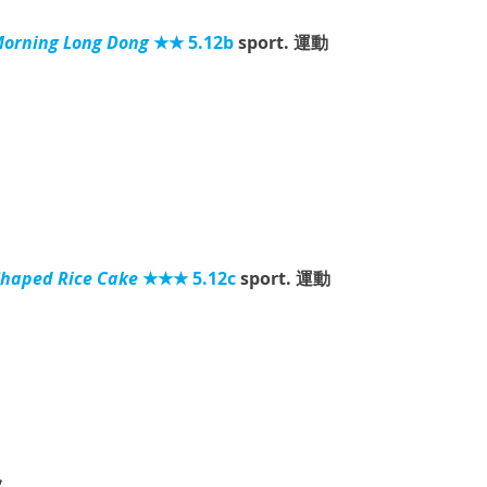
rning Long Dong
 ★★ 5.12b
 sport. 運動
aped Rice Cake
 ★★★ 5.12c
 sport. 運動
況