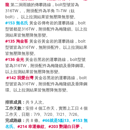
龍
第二洞雨牆
的傳攀路線，bolt型號皆為
316TW，，附掛配件為羊角 Ti-TW（鈦
bolt）。以上拉測結果皆無壓降無形變。
#153
 無名氏 
黃金谷傳奇岩
的運攀路線，bolt
型號都是316TW，附掛配件為梅隆鎖。以上拉
測結果皆無壓降無形變。 
#135
 淘金客
黃金谷黃金岩
的運攀路線，bolt
型號皆為316TW，無附掛配件。以上拉測結果
皆無壓降無形變。 
#136
 金光
黃金谷黑岩
的運攀路線，bolt型號
皆為316TW，附掛配件為梅隆鎖及垂降鋼環。
以上拉測結果皆無壓降無形變。 
#142
 我愛台灣
黃金谷黑岩
的運攀路線，bolt
型號皆為316TW，附掛配件為梅隆鎖及垂降鋼
環。以上拉測結果皆無壓降無形變。
排班成員：
共 9 人次。
工作天數：
安排 4 個工作天，實際上工日 4 個
工作天，日期：7/9、7/20、7/21、7/26。
完成路線：
共 8 條。
#66就是5點13
、#153 無
名氏、
#214
 幸運條紋、#203 艷陽白日夢 、