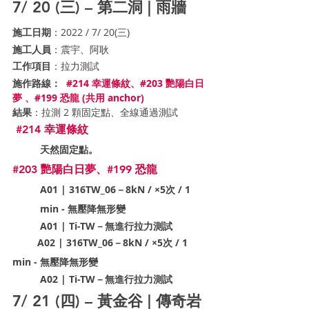
7/ 20 (三) – 第二洞 | 雨牆
施工日期
：2022 / 7/ 20(三)
施工人員
：震宇、阿耿
工作項目
：拉力測試 
施作路線：
#214
 幸運條紋、#203 艷陽白日
夢 、#199 恐龍 (共用 anchor)
結果
：拉測 2 顆固定點、全線通過測試
#214
 幸運條紋
天然固定點。
#203
 艷陽白日夢、#199 恐龍
A01 | 316TW_06－8kN / ×5次 / 1 
min - 無壓降無形變
A01 | Ti-TW－無進行拉力測試
         A02 | 316TW_06－8kN / ×5次 / 1 
min - 無壓降無形變
A02 | Ti-TW－無進行拉力測試
7/ 21 (四) – 黃金谷 | 傳奇岩