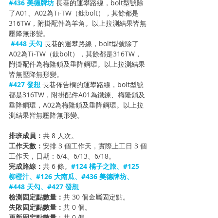
#436
 美德牌坊 
長巷
的運攀路線，bolt型號除
了A01、A02為Ti-TW（鈦bolt），其餘都是
316TW，附掛配件為羊角。以上拉測結果皆無
壓降無形變。 
#448
 天勾 
長巷
的運攀路線，bolt型號除了
A02為Ti-TW（鈦bolt），其餘都是316TW，
附掛配件為梅隆鎖及垂降鋼環。以上拉測結果
皆無壓降無形變。
#427
 發想 
長巷佈告欄
的運攀路線，bolt型號
都是316TW，附掛配件A01為鐵鍊、梅隆鎖及
垂降鋼環，A02為梅隆鎖及垂降鋼環。以上拉
測結果皆無壓降無形變。 
排班成員：
共 8 人次。
工作天數：
安排 3 個工作天，實際上工日 3 個
工作天，日期：6/4、6/13、6/18。
完成路線：
共 6 條。
#124
 橘子之旅、#125 
柳橙汁、#126 大南瓜、#436 美德牌坊、 
#448
 天勾、#427 發想
檢測固定點數量：
共 30 個金屬固定點。
失敗固定點數量：
共 0 個。
更新固定點數量
：
共 0 個。