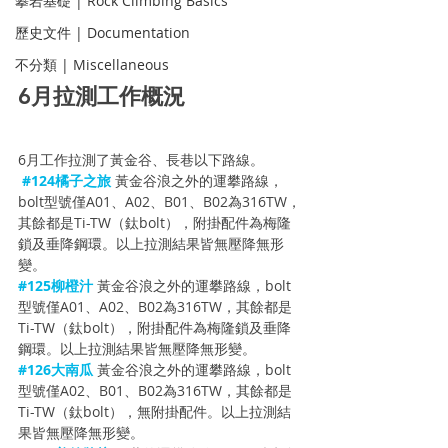
攀岩基礎 | Rock Climbing Basics
歷史文件 | Documentation
不分類 | Miscellaneous
6月拉測工作概況
6月工作拉測了
黃金谷、長巷以
下路線。
#124橘子之旅
黃金谷浪之外的
運攀路線，
bolt型號僅A01、A02、B01、B02為316TW，
其餘都是Ti-TW（鈦bolt），附掛配件為梅隆
鎖及垂降鋼環。以上拉測結果皆無壓降無形
變。
#125柳橙汁
黃金谷浪之外
的運攀路線，bolt
型號僅A01、A02、B02為316TW，其餘都是
Ti-TW（鈦bolt），附掛配件為梅隆鎖及垂降
鋼環。以上拉測結果皆無壓降無形變。
#126大南瓜
黃金谷浪之外
的運攀路線，bolt
型號僅A02、B01、B02為316TW，其餘都是
Ti-TW（鈦bolt），無附掛配件。以上拉測結
果皆無壓降無形變。 