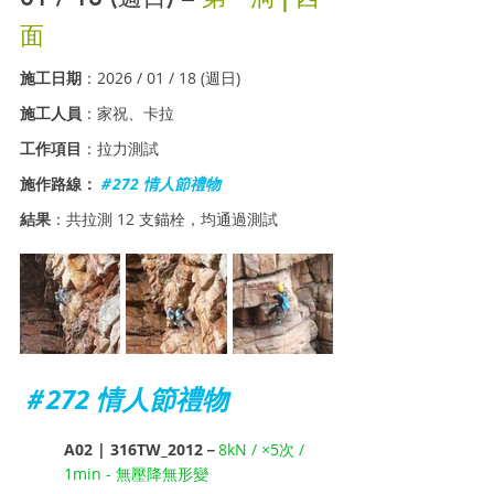
面
施工日期
：2026 / 01 / 18 (週日)
施工人員
：家祝、卡拉
工作項目
：拉力測試 
施作路線：
＃272 情人節禮物
結果
：共拉測 12 支錨栓，均通過測試
＃272 情人節禮物
A02 | 316TW_2012－
8kN / ×5次 / 
1min - 無壓降無形變