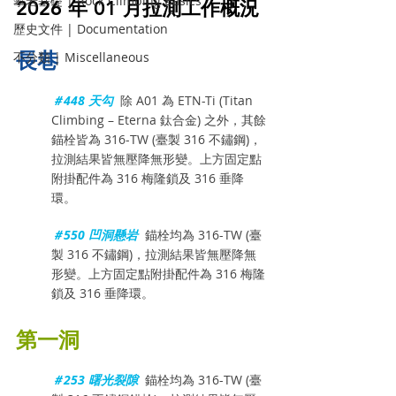
攀岩基礎 | Rock Climbing Basics
2026 年 01 月拉測工作概況
歷史文件 | Documentation
長巷
不分類 | Miscellaneous
＃448 天勾  
除 A01 為 ETN-Ti (Titan 
Climbing – Eterna 鈦合金) 之外，其餘
錨栓皆為 316-TW (臺製 316 不鏽鋼)，
拉測結果皆無壓降無形變。上方固定點
附掛配件為 316 梅隆鎖及 316 垂降
環。
＃550 凹洞懸岩  
錨栓均為 316-TW (臺
製 316 不鏽鋼)，拉測結果皆無壓降無
形變。上方固定點附掛配件為 316 梅隆
鎖及 316 垂降環。
第一洞
＃253 曙光裂隙  
錨栓均為 316-TW (臺