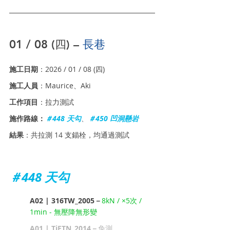
01 / 08 (四) – 
長巷
施工日期
：2026 / 01 / 08 (四)
施工人員
：Maurice、Aki
工作項目
：拉力測試 
施作路線：
＃448 天勾
、
＃450 凹洞懸岩
結果
：共拉測 14 支錨栓，均通過測試
＃448 天勾
A02 | 316TW_2005－
8kN / ×5次 / 
1min - 無壓降無形變
A01 | TiETN_2014－
免測