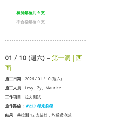
檢測錨栓共 9 支
不合格錨栓 0 支
01 / 10 (週六) – 
第一洞 | 西
面
施工日期
：2026 / 01 / 10 (週六)
施工人員
：Levy、Zy、Maurice
工作項目
：拉力測試 
施作路線：
＃253 曙光裂隙
結果
：共拉測 12 支錨栓，均通過測試