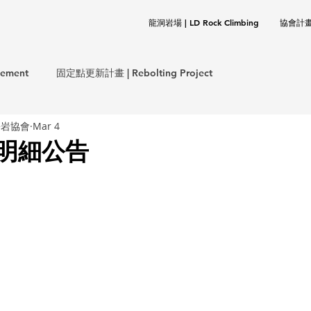
龍洞岩場 | LD Rock Climbing
協會計畫 |
ement
固定點更新計畫 | Rebolting Project
攀岩協會
Mar 4
意外事件報告 | Incident Report
款明細公告
保計畫 | CLEANUP Project
協會事務 | TOCC Affair
岩基礎 | Rock Climbing Basics
歷史文件 | Documentation