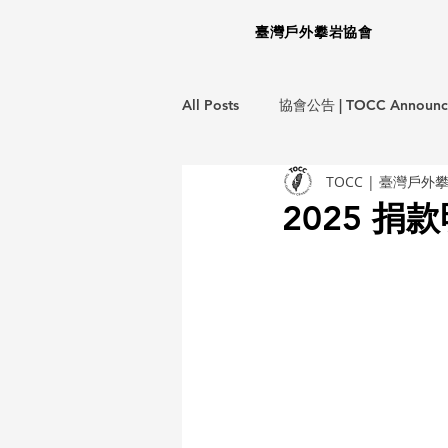
臺灣戶外攀岩協會
All Posts
協會公告 | TOCC Announc
TOCC | 臺灣戶外
龍洞岩場救援計畫 | LD EMS Project
2025 捐
生態保育計畫 | ECO Project
環
教育訓練 | Training Courses
攀
不分類 | Miscellaneous