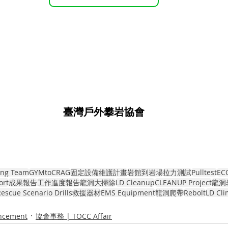
臺灣戶外攀岩協會
ing Team
GYMtoCRAG
固定設備維護計畫
岩館到岩場
拉力測試
Pulltest
ECO
ort
成果報告
工作進度報告
龍洞大掃除
LD Cleanup
CLEANUP Project
龍洞
escue Scenario Drills
救援器材
EMS Equipment
龍洞爬帶
Rebolt
LD Cl
cement
協會事務 | TOCC Affair