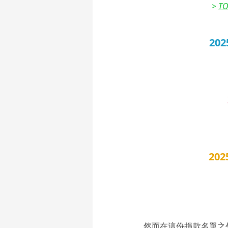
> 
T
20
20
然而在這份捐款名單之