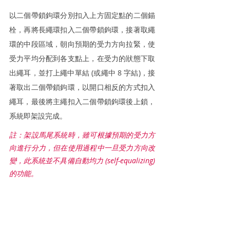
以二個帶鎖鉤環分別扣入上方固定點的二個錨
栓，再將長繩環扣入二個帶鎖鉤環，接著取繩
環的中段區域，朝向預期的受力方向拉緊，使
受力平均分配到各支點上，在受力的狀態下取
出繩耳，並打上繩中單結 (或繩中 8 字結)，接
著取出二個帶鎖鉤環，以開口相反的方式扣入
繩耳，最後將主繩扣入二個帶鎖鉤環後上鎖，
系統即架設完成。
註：架設馬尾系統時，雖可根據預期的受力方
向進行分力，但在使用過程中一旦受力方向改
變，此系統並不具備自動均力 (self-equalizing) 
的功能。