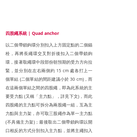
四股繩系統 | Quad anchor
以二個帶鎖鉤環分別扣入上方固定點的二個錨
栓，再將長繩環交叉對折後扣入二個帶鎖鉤
環，接著取繩環中段部份朝預期的受力方向拉
緊，並分別在左右兩側約 15 cm 處各打上一
個單結 (二個單結的間距建議小於 30 cm)，而
在這兩個單結之間的四股繩，即為此系統的主
要受力點 (又稱「主力點」，詳見下文)，而此
四股繩的主力點可拆分為兩股繩一組，互為主
力點與主力架，亦可取三股繩作為單一主力點 
(不具備主力架)；最後取出二個帶鎖鉤環以開
口相反的方式分別扣入主力點，並將主繩扣入