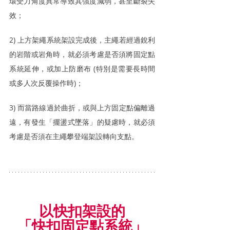
環受力角度異常導致其強度減弱，甚至斷裂失
效；
2) 上方架繩系統架設完成後，主繩若經過銳利
的岩階或岩角時，就必須考慮是否須將固定點
系統延伸，或加上防磨布 (特別是需要長時間
或多人次反覆操作時)；
3) 而當路線過於曲折，或與上方固定點偏離過
遠，有發生「擺盪式墜落」的疑慮時，就必須
考慮是否須在主繩攀登端架設轉向支點。
以快扣架設的
「快扣固定點系統」