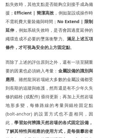
點失效時，其他支點是否能夠立刻接手成為備
援；
Efficient | 簡潔高效
，例如架設或操作時
不需耗費大量裝備與時間；
No Extend | 限制
延伸
，例如系統失效時，是否會因過度延伸的
繩環造成不必要的墜落衝擊力。
滿足上述五項
條件，才可視為安全的上方固定點
。
而除了上述的評估原則之外，還有一項至關重
要的因素也必須納入考量：
金屬設備的識別與
應用
。雖然龍洞岩場絕大多數的金屬設備都受
到長期的追蹤與維護，然而還是有不少年久失
修的錨栓 (或配件) 亟待更新；再加上天然岩場
地形多變，每條路線的考量與錨栓固定點 
(bolt-anchor) 的設置方式也不盡相同，因
此，
學習如何辨識天然岩場的各式固定設備，
了解其特性與相應的使用方式，是每個攀岩者