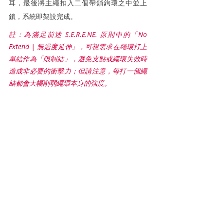
耳，最後將主繩扣入二個帶鎖鉤環之中並上
鎖，系統即架設完成。
註：為滿足前述 S.E.R.E.NE. 原則中的「No 
Extend | 無過度延伸」，可視需求在繩環打上
單結作為「限制結」，避免支點或繩環失效時
造成非必要的衝擊力；但請注意，每打一個繩
結都會大幅削弱繩環本身的強度。