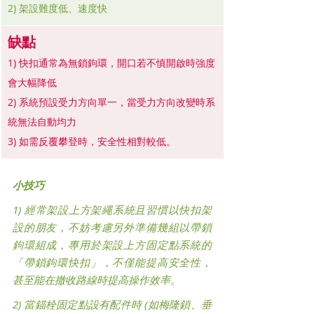
2) 架設難度低、速度快
缺點
1) 快扣通常為無鎖鉤環，開口若不慎開啟時強度
會大幅降低
2) 系統預設受力方向單一，當受力方向改變時系
統無法自動均力
3) 如需反覆攀登時，安全性相對較低。
小技巧
1) 經常架設上方
架繩
系統且習慣以快扣架
設的朋友，不妨考慮另外準備幾組以帶鎖
鉤環組成，專用於架設上方固定點系統的
「帶鎖鉤環快扣」，不僅能提高安全性，
甚至能在撤收路線時提高操作效率。
2) 當錨栓固定點設有配件時 (如梅隆鎖、垂