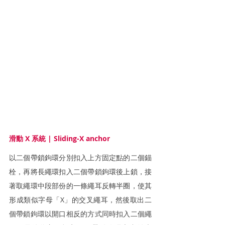
滑動 X 系統 | Sliding-X anchor
以二個帶鎖鉤環分別扣入上方固定點的二個錨
栓，再將長繩環扣入二個帶鎖鉤環後上鎖，接
著取繩環中段部份的一條繩耳反轉半圈，使其
形成類似字母「X」的交叉繩耳，然後取出二
個帶鎖鉤環以開口相反的方式同時扣入二個繩