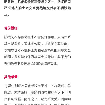
的責任，也是必修的重要課題之一，切勿將自
己或他人的生命安全貿然地交付在不明設備
上。
備份機制
該機制在操作過程中不會發揮作用，只有當系
統出現問題，甚或失效時，才會發揮其功能。
例如攀登者不慎將上方固定點系統的鉤環完全
解開，與整體確保系統完全脫離時，其下方仍
有備份機制發揮最後的備份確保功能。
其他考量
1) 當碰到錨栓固定點設有配件 – 如梅隆鎖、垂
降環、或羊角時，請將鉤環扣在配件之下，切
勿將鉤環壓在配件之上，避免系統受力時因鉤