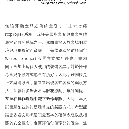
Surprise Crack, School Gate.
無論運動攀登或傳統攀登，「上方架繩 
(toprope) 系統」或許是眾多岩友與攀岩團體
最常架設的系統之一。然而由於天然岩場的環
境與地形複雜而多變，且每條路線的錨栓固定
點 (bolt-anchor) 設置方式或配件也不盡相
同；再加上每個人使用的裝備各異，對於操作
考量與架設方式也各有所好，因此，雖同樣是
上方架繩系統，卻常常出現各式各樣的架設方
法，常讓許多岩友看得眼花撩亂、
無所適從，
甚至在操作過程中犯下致命錯誤。
因此，本文
試圖歸納並探討幾種常見的架設方式，希望能
讓更多岩友熟悉這項最基本的確保系統以及相
關的安全觀念，進而評估每
個環節
的優劣，進