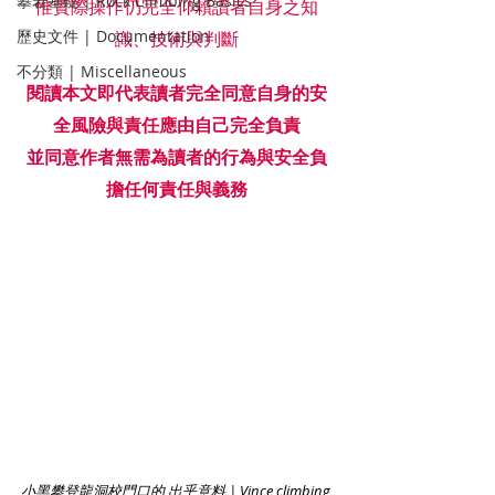
攀岩基礎 | Rock Climbing Basics
惟實際操作仍完全仰賴讀者⾃身之知
歷史文件 | Documentation
識、技術與判斷
不分類 | Miscellaneous
閱讀本⽂即代表讀者完全同意⾃身的安
全風險與責任應由⾃己完全負責
並同意作者無需為讀者的行為與安全負
擔任何責任與義務
小黑攀登龍洞校門口的 出乎意料 | Vince climbing 