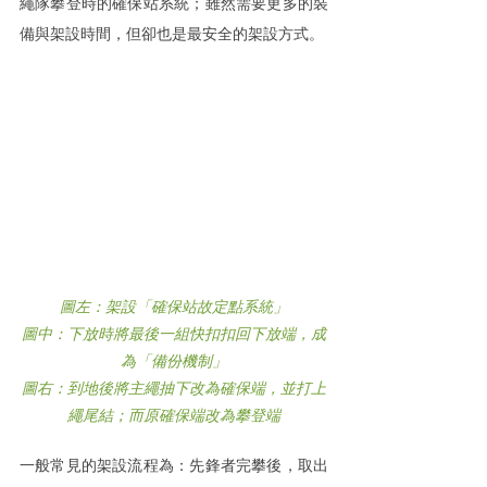
繩隊攀登時的確保站系統；雖然需要更多的裝
備與架設時間，但卻也是最安全的架設方式。
圖左：架設「確保站故定點系統」
圖中：下放時將最後一組快扣扣回下放端，成
為「備份機制」
圖右：到地後將主繩抽下改為確保端，並打上
繩尾結；而原確保端改為攀登端
一般常見的架設流程為：先鋒者完攀後，取出