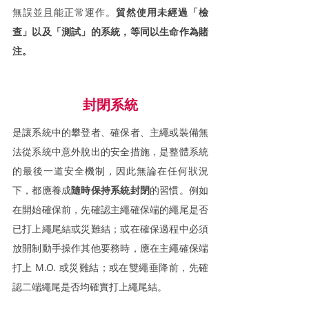
無誤並且能正常運作。
貿然使用未經過「檢
查」以及「測試」的系統，等同以生命作為賭
注。
封閉系統
是讓系統中的攀登者、確保者、主繩或裝備無
法從系統中意外脫出的安全措施，是整體系統
的最後一道安全機制，因此無論在任何狀況
下，都應養成
隨時保持系統封閉
的習慣。例如
在開始確保前，先確認主繩確保端的繩尾是否
已打上繩尾結或災難結；或在確保過程中必須
放開制動手操作其他要務時，應在主繩確保端
打上 M.O. 或災難結；或在雙繩垂降前，先確
認二端繩尾是否均確實打上繩尾結。