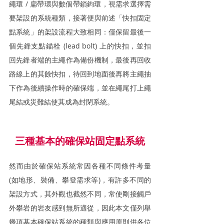
繩環 / 扁帶環與數個帶鎖鉤環，視需求選擇需
要架設的系統種類，接著便與前述「快扣固定
點系統」的架設流程大致相同：僅保留最後一
個先鋒支點錨栓 (lead bolt) 上的快扣，並扣
回先鋒者端的主繩作為備份機制，最後再回收
路線上的其餘快扣，待回到地面後再將主繩抽
下作為後續操作時的確保端，並在繩尾打上繩
尾結或災難結使其成為封閉系統。
三種基本的確保站固定點系統
然而由於確保站系統常因各種不同條件考量 
(如地形、裝備、攀登需求等)，有許多不同的
架設方式，其外觀也截然不同，常使剛接觸戶
外攀岩的岩友感到無所適從，因此本文僅列舉
幾項基本確保站系統的種類與應用原則供各位