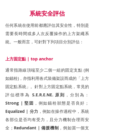
系統安全評估
任何系統在使用前都應評估其安全性，特別是
需要長時間或多人次反覆操作的上方架繩系
統。一般而言，可針對下列項目分別評估：
上方固定點 | top anchor
通常指路線頂端至少二個一組的固定支點 (例
如錨栓)，亦指利用各式裝備架設而成的「上方
固定點系統」。針對上方固定點系統，常見的
評估標準為 
S.E.R.E.NE. 原則
，分別為：
Strong | 堅固
，例如錨栓狀態是否良好；
Equalized | 分力
，例如在操作過程中，系統
各部位是否均有受力，且分力機制合理而安
全；
Redundant | 備援機制
，例如當一個支