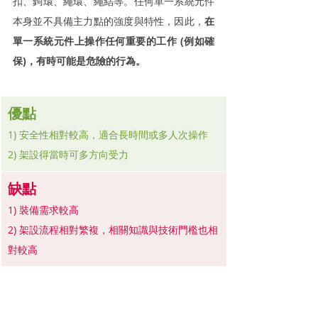
扣、鉤環、繩環、繩結等。任何單一系統元件
本身並不具備主力點的強度與特性，因此，
在
單一系統元件上操作任何重要的工作 (例如確
保)，有時可能是危險的行為。
優點
1) 安全性相對較高，適合長時間或多人次操作
2) 架設得當時可多方向受力
缺點
1) 裝備需求較高
2) 架設流程相對繁複，相關知識與技術門檻也相
對較高
小技巧：
1) 經常架設上方
架繩
系統的朋友，不妨考