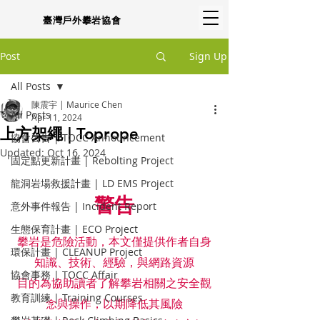
臺灣戶外攀岩協會
Post
Sign Up
All Posts
陳震宇 | Maurice Chen
All Posts
Apr 11, 2024
上方架繩 | Toprope
協會公告 | TOCC Announcement
Updated:
Oct 16, 2024
固定點更新計畫 | Rebolting Project
龍洞岩場救援計畫 | LD EMS Project
警告
意外事件報告 | Incident Report
生態保育計畫 | ECO Project
攀岩是危險活動，本⽂僅提供作者⾃身
環保計畫 | CLEANUP Project
知識、技術、經驗，與網路資源
協會事務 | TOCC Affair
⽬的為協助讀者了解攀岩相關之安全觀
教育訓練 | Training Courses
念與操作，以期降低其風險