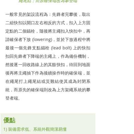
繩尾結；而
原確保端改為攀登端
一般常見的架設流程為：先鋒者完攀後，取出
二組快扣以開口左右相反的方式，扣入上方固
定點的二個錨栓，隨後將主繩扣入快扣中，再
請確保者下放 (lowering)，並於下放過程中將
最後一個先鋒支點錨栓 (lead bolt) 上的快扣
扣回先鋒者下降端的主繩上，作為備份機制，
然後逐一回收路線上的其餘快扣，待回到地面
後再將主繩抽下作為後續操作時的確保端，並
在繩尾打上繩尾結或災難結使其成為封閉系
統，而原先的確保端則改為上方架繩系統的攀
登者端。
優點
1) 裝備需求低、系統外觀簡潔易懂