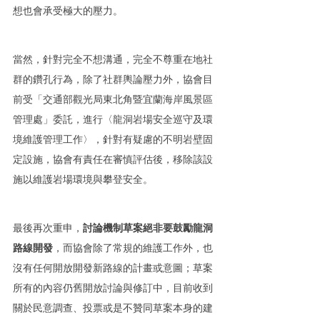
想也會承受極大的壓力。
當然，針對完全不想溝通，完全不尊重在地社
群的鑽孔行為，除了社群輿論壓力外，協會目
前受「交通部觀光局東北角暨宜蘭海岸風景區
管理處」委託，進行〈龍洞岩場安全巡守及環
境維護管理工作〉，針對有疑慮的不明岩壁固
定設施，協會有責任在審慎評估後，移除該設
施以維護岩場環境與攀登安全。
最後再次重申，
討論機制草案絕非要鼓勵龍洞
路線開發
，而協會除了常規的維護工作外，也
沒有任何開放開發新路線的計畫或意圖；草案
所有的內容仍舊開放討論與修訂中，目前收到
關於民意調查、投票或是不贊同草案本身的建