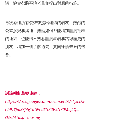
議，協會都將審慎考量並提出對應的措施。
再次感謝所有發聲或提出建議的岩友，熱烈的
公眾參與和溝通，無論如何都能增加龍洞社群
的連結，也能讓不熟悉龍洞攀岩和路線歷史的
朋友，增加一個了解過去，共同守護未來的機
會。
討論機制草案連結：
https://docs.google.com/document/d/1fsLDw
nb9zYfiuX7J4gYhGPrc31l23V3N70MLfLQLE-
Q/edit?usp=sharing