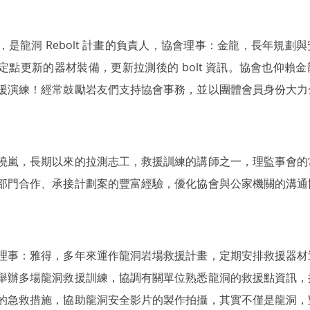
是龍洞 Rebolt 計畫的負責人，協會理事：金龍，長年規劃
定點更新的器材裝備，更新拉測後的 bolt 資訊。協會也仰賴
援演練！經常鼓勵岩友們支持協會事務，並以團體會員身份大力
曉嵐，長期以來的拉測志工，救援訓練的講師之一，理監事會的
部門合作、承接計劃案的豐富經驗，優化協會與公家機關的溝通
理事：雅得，多年來運作龍洞岩場救援計畫，定期安排救援器材
舉辦多場龍洞救援訓練，協調有關單位熟悉龍洞的救援點資訊，
的急救措施，協助龍洞安全影片的製作拍攝，其實不僅是龍洞，