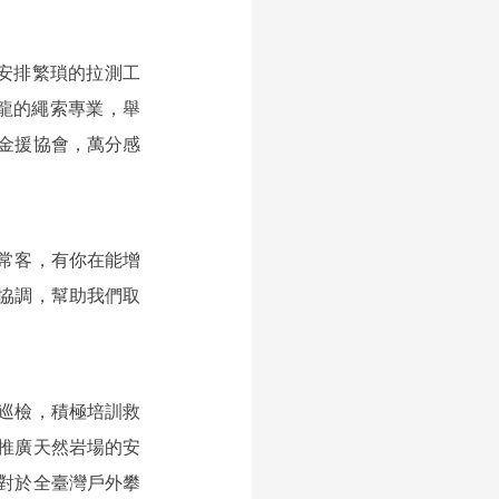
與安排繁瑣的拉測工
金龍的繩索專業，舉
金援協會，萬分感
常客，有你在能增
協調，幫助我們取
巡檢，積極培訓救
推廣天然岩場的安
對於全臺灣戶外攀