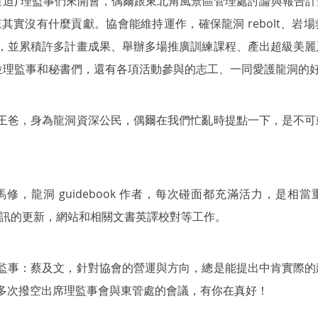
(逼迫) 理監事們來開會，偶爾跟東北角風景區管理處討論與報告
四年來其實沒有什麼貢獻。協會能維持運作，確保龍洞 rebolt、
，並累積許多計畫成果、舉辦多場推廣訓練課程、產出超級美麗
1 位理監事和秘書們，還有各項活動參與的志工、一同愛護龍洞的
王爸，身為龍洞資深公民，偶爾在我們忙亂時提點一下，是不可
羅馬修，龍洞 guidebook 作者，每次碰面都充滿活力，是相
資訊的更新，網站和相關文書英譯校對等工作。
監事：蔡及文，針對協會的營運與方向，總是能提出中肯實際的
多次撥空出席理監事會與東管處的會議，有你在真好！