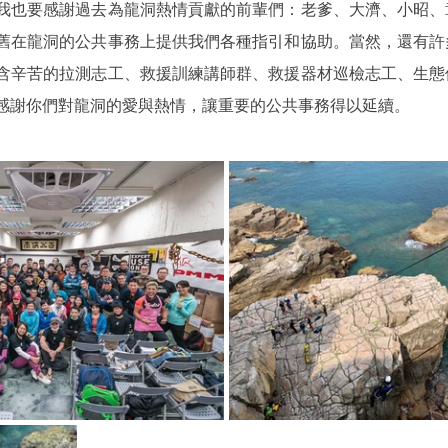
我也要感謝過去為龍洞熱情貢獻的前輩們：老爹、大濟、小昭、
舊在龍洞的公共事務上提供我們各種指引和協助。當然，還有許
含辛苦的拉測志工、救援訓練講師群、救援器材巡檢志工、生態
感謝你們對龍洞的愛與熱情，讓重要的公共事務得以延續。