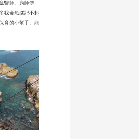
章醫師、康師傅、
多我金魚腦記不起
保育的小幫手、龍