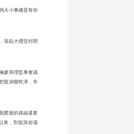
洞大小事總是有你
，張貼大禮堂封閉
極參與理監事會議
把龍洞變乾淨，辛
，比我爬過的路線還要
年以來，對龍洞岩場