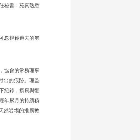
任秘書：苑真熟悉
可忽視你過去的努
，協會的常務理事 
默付出的痕跡。理監
下紀錄，撰寫與翻
經年累月的持續積
在天然岩場的推廣教