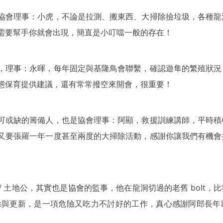
協會理事：小虎，不論是拉測、搬東西、大掃除撿垃圾，各種龍
需要幫手你就會出現，簡直是小叮噹一般的存在！
，理事：永暉，每年固定與基隆鳥會聯繫，確認遊隼的繁殖狀況
態保育提供建議，還有常常撥空來開會，很重要！
可或缺的籌備人，也是協會理事：阿顯，救援訓練講師，平時積
又要張羅一年一度甚至兩度的大掃除活動，感謝你讓我們有機會
神 / 土地公，其實也是協會的監事，他在龍洞切過的老舊 bolt
t 清除與更新，是一項危險又吃力不討好的工作，真心感謝阿郎長