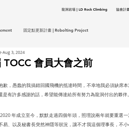
龍洞岩場 | LD Rock Climbing
協會計畫 |
ement
固定點更新計畫 | Rebolting Project
e
Aug 3, 2024
意外事件報告 | Incident Report
 TOCC 會員大會之前
保計畫 | CLEANUP Project
協會事務 | TOCC Affair
抱歉，愚蠢的我搞錯回國飛機的抵達時間，不幸地我必須缺席本
還是有許多感謝的話，希望能傳達給所有努力為龍洞付出的夥伴
岩基礎 | Rock Climbing Basics
歷史文件 | Documentation
 2020 年成立至今，默默走過四個年頭，照理說兩年就要重選
不易、以及秘書長突然神隱等狀況，讓不才我這個理事長，不小