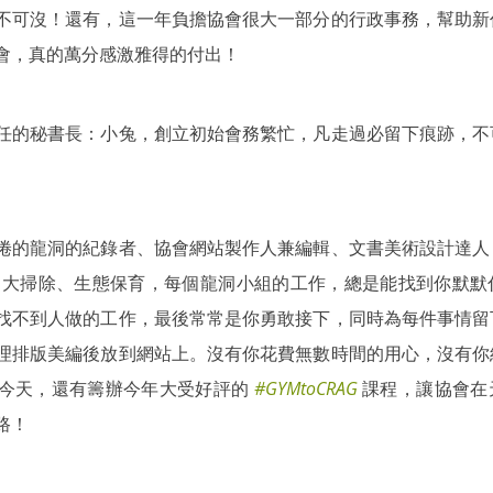
不可沒！還有，這一年負擔協會很大一部分的行政事務，幫助新
會，真的萬分感激雅得的付出！
任的秘書長：小兔，創立初始會務繁忙，凡走過必留下痕跡，不
倦的龍洞的紀錄者、協會網站製作人兼編輯、文書美術設計達人
、救援、大掃除、生態保育，每個龍洞小組的工作，總是能找到你默
找不到人做的工作，最後常常是你勇敢接下，同時為每件事情留
理排版美編後放到網站上。沒有你花費無數時間的用心，沒有你
今天，還有籌辦今年大受好評的 
#GYMtoCRAG
 課程，讓協會
路！