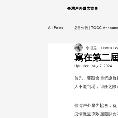
臺灣戶外攀岩協會
All Posts
協會公告 | TOCC Announc
李涵茹 | Hanru Le
龍洞岩場救援計畫 | LD EMS Project
寫在第二屆
Updated:
Aug 7, 2024
生態保育計畫 | ECO Project
環
首先，要跟會員們說聲
人不能到場，卸任之際
教育訓練 | Training Courses
攀
臺灣戶外攀岩協會，從
不分類 | Miscellaneous
疫情嚴重導致團體開會