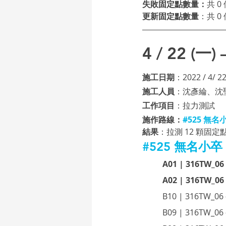
失敗固定點數量：
共 0
更新固定點數量
：
共 0
4 / 22 (一
施工日期
：2022 / 4/ 22
施工人員
：沈彥綸、沈
工作項目
：拉力測試 
施作路線：
#525
 無名小
結果
：拉測 12 顆固
#525
 無名小卒
A01 | 316TW_0
A02 | 316TW_0
B10 | 316TW_0
B09 | 316TW_0