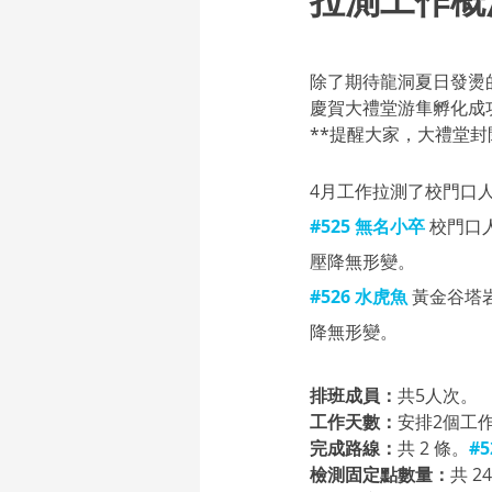
除了期待
龍洞夏日發燙
慶賀大禮堂游隼孵化成
**提醒大家，大禮堂封閉
4月工作拉測了校門口
#525
 無名小卒
校門口
壓降無形變。
#526
 水虎魚
黃金谷塔
降無形變。
排班成員：
共5人次。
工作天數：
安排2個工作
完成路線：
共 2 條。
#5
檢測固定點數量：
共 