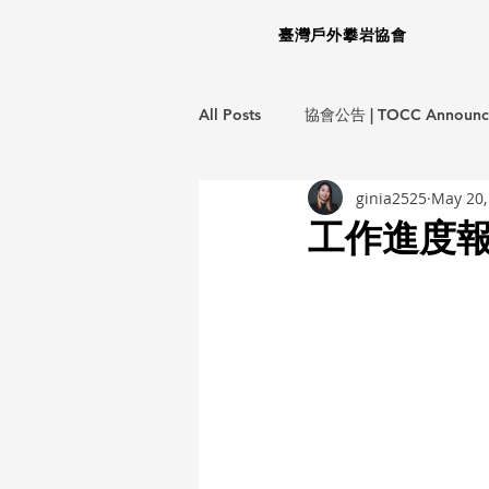
臺灣戶外攀岩協會
All Posts
協會公告 | TOCC Announc
ginia2525
May 20,
龍洞岩場救援計畫 | LD EMS Project
工作進度報告
生態保育計畫 | ECO Project
環
教育訓練 | Training Courses
攀
不分類 | Miscellaneous