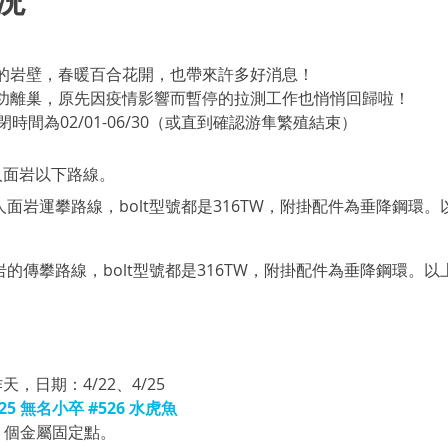
的岩壁，
春暖百合花開，也帶來許多好消息！
功離巢
，原先因疫情影響而暫停的拉測工作也悄悄回歸啦！
時間為02/01-06/30（或直到確認游隼繁殖結束）
人面岩以下路線。
人面岩運攀路線
，bolt型號都是316TW，附掛配件為垂降鋼環
岩
的傳攀路線，bolt型號都是316TW，附掛配件為垂降鋼環。
天，日期：4/22、4/25
25
 無名小卒
#526
 水虎魚
24 個金屬固定點。