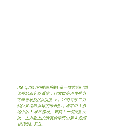
The Quad (四股繩系統) 是一個能夠自動
調整的固定點系統，經常被應用在受力
方向會改變的固定點上。它的有效主力
點位於繩環弧線的最低點，通常由 4 股
繩中的 3 股所構成。若其中一個支點失
效，主力點上的所有鉤環將由第 4 股繩 
 (限制結) 截住。