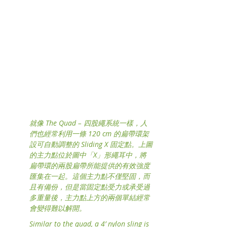
就像 The Quad – 四股繩系統一樣，人
們也經常利用一條 120 cm 的扁帶環架
設可自動調整的 Sliding X 固定點。上圖
的主力點位於圖中「X」形繩耳中，將
扁帶環的兩股扁帶所能提供的有效強度
匯集在一起。這個主力點不僅堅固，而
且有備份，但是當固定點受力或承受過
多重量後，主力點上方的兩個單結經常
會變得難以解開。
Similar to the quad, a 4’ nylon sling is 