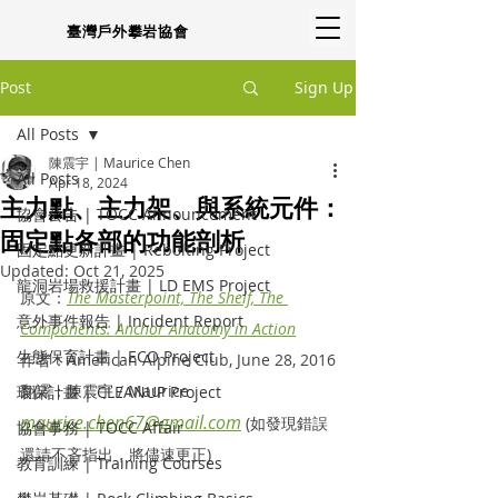
臺灣戶外攀岩協會
Post
Sign Up
All Posts
陳震宇 | Maurice Chen
All Posts
Apr 18, 2024
主力點、主力架、與系統元件：
協會公告 | TOCC Announcement
固定點各部的功能剖析
固定點更新計畫 | Rebolting Project
Updated:
Oct 21, 2025
龍洞岩場救援計畫 | LD EMS Project
原文：
The Masterpoint, The Shelf, The 
意外事件報告 | Incident Report
Components: Anchor Anatomy in Action
生態保育計畫 | ECO Project
作者：American Alpine Club, June 28, 2016
翻譯：陳震宇 / Maurice 
環保計畫 | CLEANUP Project
maurice.chen67@gmail.com
 (如發現錯誤
協會事務 | TOCC Affair
還請不吝指出，將儘速更正)
教育訓練 | Training Courses