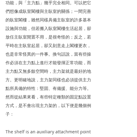
功能，與「主力點」幾乎完全相同。可以把它
們想像成臥室閣樓與主臥室的關係；一間完善
的臥室閣樓，雖然同樣具備主臥室的許多基本
設施與功能，但若搬入臥室閣樓生活起居，卻
放任主臥室閒置不用，是很奇怪的；反之，若
平時在主臥室起居，卻又刻意走上閣樓更衣，
也是非常怪異的一件事。換句話說，當有些操
作必須在主力點上進行才能發揮正常功能，而
主力點又無多餘空間時，主力架就是最好的地
方。更明確地說，主力架同樣也必須提供主力
點所具備的特性：堅固、有備援、能分力等。
然而從結果來看，有些特定種類的固定點設置
方式，是不會出現主力架的，以下便是幾個例
子：
The shelf is an auxiliary attachment point 