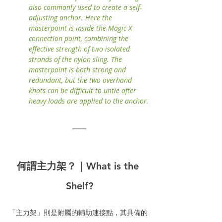
also commonly used to create a self-
adjusting anchor. Here the 
masterpoint is inside the Magic X 
connection point, combining the 
effective strength of two isolated 
strands of the nylon sling. The 
masterpoint is both strong and 
redundant, but the two overhand 
knots can be difficult to untie after 
heavy loads are applied to the anchor.
何謂主力架？｜What is the 
Shelf?
「主力架」則是附屬的輔助連接點，其具備的