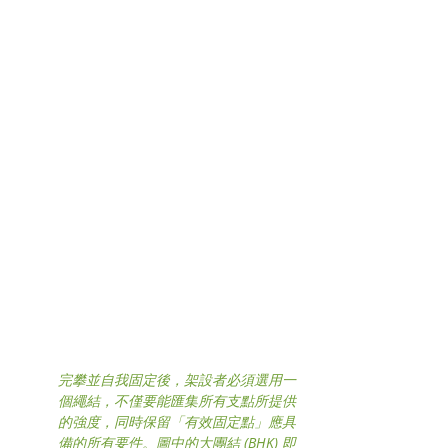
完攀並自我固定後，架設者必須選用一
個繩結，不僅要能匯集所有支點所提供
的強度，同時保留「有效固定點」應具
備的所有要件。圖中的大團結 (BHK) 即