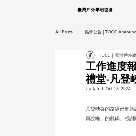
臺灣戶外攀岩協會
All Posts
協會公告 | TOCC Announc
TOCC | 臺灣戶外
龍洞岩場救援計畫 | LD EMS Project
工作進度報告 
禮堂-凡登
生態保育計畫 | ECO Project
環
Updated:
Oct 18, 2024
教育訓練 | Training Courses
攀
凡登峽谷的路線已更新許
再說啦」的戲碼。感謝
不分類 | Miscellaneous