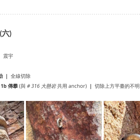
 (六)
、震宇
  |  
全線切除
.11b 傳攀 
(與 
# 316 大懸岩
 共用 anchor)
  |  
切除上方平臺的不明