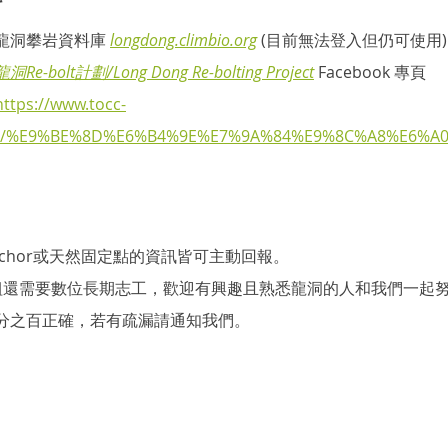
龍洞攀岩資料庫
longdong.climbio.org
 (目前無法登入但仍可使用)
龍洞Re-bolt計劃/Long Dong Re-bolting Project
 Facebook 專頁
https://www.tocc-
post/%E9%BE%8D%E6%B4%9E%E7%9A%84%E9%8C%A8%E6%A
chor或天然固定點的資訊皆可主動回報。
r拉測小組還需要數位長期志工，歡迎有興趣且熟悉龍洞的人和我們一起
分之百正確，若有疏漏請通知我們。