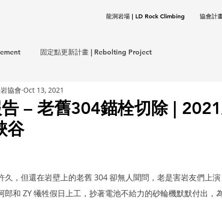
龍洞岩場 | LD Rock Climbing
協會計畫 |
ement
固定點更新計畫 | Rebolting Project
攀岩協會
Oct 13, 2021
意外事件報告 | Incident Report
– 老舊304錨栓切除 | 2021/
峽谷
保計畫 | CLEANUP Project
協會事務 | TOCC Affair
岩基礎 | Rock Climbing Basics
歷史文件 | Documentation
久，但還在岩壁上的老舊 304 卻無人聞問，老是害岩友們上
阿郎和 ZY 犧牲假日上工，抄著電池不給力的砂輪機默默付出，