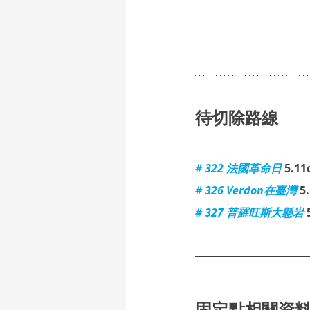
待切除路線
# 322 法國革命日
5.11
# 326 Verdon在臺灣
5
# 327 普羅旺斯大懸岩
固定點相關資