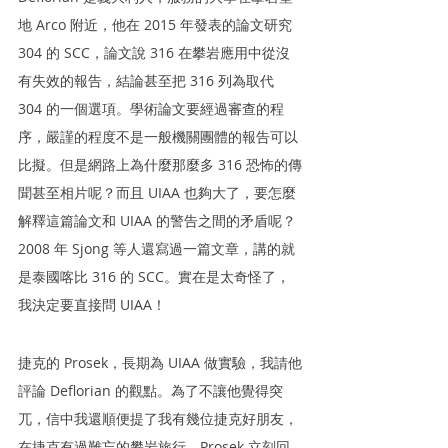
地 Arco 附近，他在 2015 年發表的論文研究 
304 的 SCC，論文說 316 在攀岩應用中從沒
有失效的報告，結論甚至把 316 列為取代 
304 的一個選項。學術論文要經過審查的程
序，嚴謹的程度不是一般機關團體的報告可以
比擬。但是網路上為什麼那麼多 316 恐怖的傳
聞甚至相片呢？而且 UIAA 也夠大了，要怎麼
解釋這篇論文和 UIAA 的警告之間的矛盾呢？
2008 年 Sjong 等人還寫過一篇文章，講的就
是泰國喀比 316 的 SCC。實在是太奇怪了，
我決定要直接問 UIAA！
捷克的 Prosek，長期為 UIAA 做實驗，我請他
評論 Deflorian 的觀點。為了不讓他覺得突
兀，信中我還順便提了我有幾位捷克好朋友，
在捷克有過難忘的攀岩旅行。Prosek 立刻回