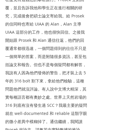
覆，並且告訴我他和學生正在進行相關的研
究，完成後會把碩士論文寄給我。給 Prosek 
的信同時也寄給 UIAA 的 Alan，Alan 主導 
UIAA 這部分的工作，他也很快回信。之後我
開始跟 Prosek 和 Alan 通信往返，他們的回
覆通常都很迅速，一個問題得到的往往不只是
一個簡單的答案，而是附隨很多資訊，甚至包
括論文和報告。但也不是每個疑問都有解答，
我說有人因為他們發佈的警告，把才裝上去 5 
年的 316 bolt 割下來，拿給他們檢驗，這種
問題他們就沒評論。有人說中文博大精深，其
實每種語言都有奧妙之處。世界上天然岩場的 
316 到底有沒有發生過 SCC？我最主要的疑問
就在 well-documented 和 reliable 這類字眼
的微小差異中模糊掉了。通信繼續，我閱讀 
Prosek 的論文，請教其中實驗數據的推論。