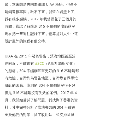
磺，本來想送去國際組織 UIAA 檢驗。但是不
鏽鋼還很牢固，敲不下來，就留在岩壁上了。
我有很多感觸，2017 年我曾經花了三個月的
時間，嘗試了解龍洞 316 不鏽鋼的腐蝕狀況，
現在把一些過往記錄下來，也算是對人生中這
段計畫外的旅程有個交待。
UIAA 在 2015 年發佈警告，濱海地區甚至沿
岸附近，不鏽鋼有 
#SCC
（#應力腐蝕 劣化）
的顧慮，304 不鏽鋼甚至更好的 316 不鏽鋼都
有危險，台灣列為警告地區，台灣攀岩界手忙
腳亂的因應。龍洞的 304 不鏽鋼情況很不好，
但是 316 不鏽鋼沒有失效的案例。2017 年 4 
月，我開始嘗試了解問題。我找到了香港的資
料，其中完整分析了當地失效的 304 不鏽鋼，
至於他們的對策，除了改用鈦，並沒排除掉 