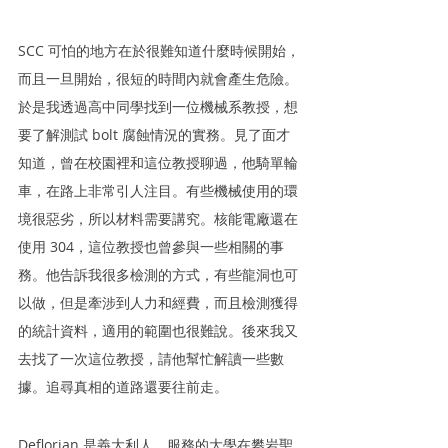
SCC 可怕的地方在於很難知道什麼時候開始，
而且一旦開始，很短的時間內就會產生危險。
於是我透過高中同學找到一位機械系教授，想
要了解測試 bolt 腐蝕情況的實務。見了面才
知道，曾在校園裡和這位教授聊過，他騎單輪
車，在路上非常引人注目。有些機械使用的環
境很惡劣，所以材料需要講究。核能電廠還在
使用 304，這位教授也曾參與一些相關的事
務。他告訴我很多檢測的方式，有些龍洞也可
以做，但是牽涉到人力和經費，而且檢測獲得
的統計資料，適用的範圍也很難說。後來我又
去找了一次這位教授，請他幫忙解讀一些數
據。追尋真相的道路還要往前走。
Deflorian 是義大利人，服務的大學在攀岩聖