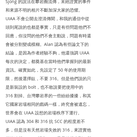
Sjong 的說法在攀岩圈流傳，未經證實的事件
和來源不明的相片不斷加深大家的恐懼。
UIAA 不會公開去澄清傳聞，和我的通信中從
頭到尾說的也都是事實，只是有些問題他們不
回應，你沒問的他們不會主動說，問題有時還
會被分割變成模糊。Alan 認為有些論文下的
結論，是因為作者經驗不夠，他還強調 UIAA 
每次的決定，都奠基在當時他們掌握到的最新
資訊。確實如此，先設定了 50 年的使用期
限，然後選擇鈦，不要 316。但是他們說的只
是新裝設的 bolt，也不敢說要把使用中的 
316 割掉。台灣攀岩界的一些紛紛擾擾，和其
它國家岩場相同的戲碼一樣，終究會被遺忘，
世界會在 UIAA 設想的岩場秩序下運行。
UIAA 認為 304 和 316 抗 SCC 的程度差不
多，但是沒有天然岩場失效的 316，來證實他