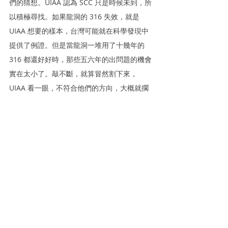
們的猜想。UIAA 認為 SCC 只是時候未到，所
以積極尋找。如果龍洞的 316 失效，就是 
UIAA 想要的樣本，台灣可能就在科學發現中
提供了例證。但是當龍洞一堆用了十幾年的 
316 都還好好時，那些五六年的出問題的機會
實在太小了。敲不斷，就算冒然割下來，
UIAA 看一眼，不符合他們的方向，大概就擱
在一邊了，不會花錢花時間檢測，來告訴你台
灣的 bolt 沒問題。龍洞有些不再使用的 316 
bolt 拿去給台灣的金屬學教授檢驗，於是我們
看到 UIAA 沒興趣的真相，這些 bolt 找不到 
SCC。
科學事實很清楚了，沒有事證也沒有理論說天
然岩場的 316 會發生 SCC。但是主張要把 
316 立刻換成鈦的人會把真相換個方式說：沒