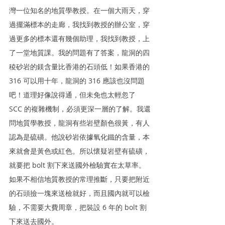
灣一位知名的地質學教授。在一個大雨天，穿
過擺滿標本的走廊，我找到教授的辦公室，穿
過更多的標本還有幾個助理，我找到教授，上
了一堂地質課。我的問題有了答案，龍洞的四
稜砂岩的鎂含量比香港的石頭低！如果香港的 
316 可以用十年，龍洞的 316 應該也沒問題
吧！道理好像說得通，但未免也太輕忽了 
SCC 的複雜機制，必須更深一層的了解。我還
問地質學教授，龍洞有些岩壁顏色很黃，有人
認為是硫磺。他說砂岩依據氧化鐵的含量，本
來就會是黃色或紅色。所以懷疑岩壁有硫磺，
就要把 bolt 割下來送國外檢驗實在太草率。
如果不相信地質教授的常理推斷，只要把附近
的石頭撿一塊來送檢就好，而且國內就可以檢
驗，不需要大費周章，把裝設 6 年的 bolt 割
下來送去國外。