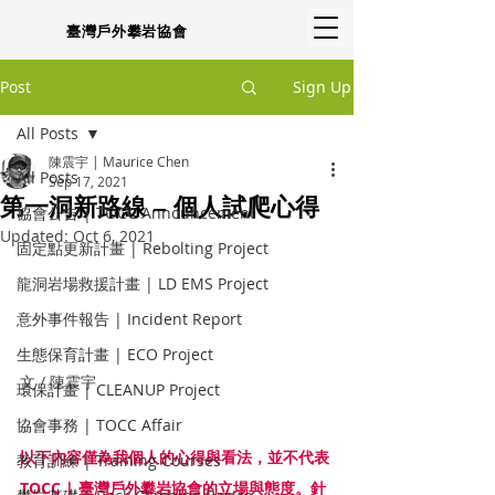
臺灣戶外攀岩協會
Post
Sign Up
All Posts
陳震宇 | Maurice Chen
All Posts
Sep 17, 2021
第一洞新路線 – 個人試爬心得
協會公告 | TOCC Announcement
Updated:
Oct 6, 2021
固定點更新計畫 | Rebolting Project
龍洞岩場救援計畫 | LD EMS Project
意外事件報告 | Incident Report
生態保育計畫 | ECO Project
文 / 陳震宇
環保計畫 | CLEANUP Project
協會事務 | TOCC Affair
以下內容僅為我個人的心得與看法，並不代表 
教育訓練 | Training Courses
TOCC | 臺灣戶外攀岩協會的立場與態度。針