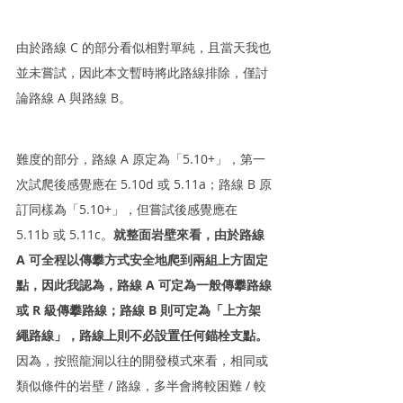
由於路線 C 的部分看似相對單純，且當天我也
並未嘗試，因此本文暫時將此路線排除，僅討
論路線 A 與路線 B。
難度的部分，路線 A 原定為「5.10+」，第一
次試爬後感覺應在 5.10d 或 5.11a；路線 B 原
訂同樣為「5.10+」，但嘗試後感覺應在 
5.11b 或 5.11c。
就整面岩壁來看，由於路線 
A 可全程以傳攀方式安全地爬到兩組上方固定
點，因此我認為，路線 A 可定為一般傳攀路線
或 R 級傳攀路線；路線 B 則可定為「上方架
繩路線」，路線上則不必設置任何錨栓支點。
因為，按照龍洞以往的開發模式來看，相同或
類似條件的岩壁 / 路線，多半會將較困難 / 較