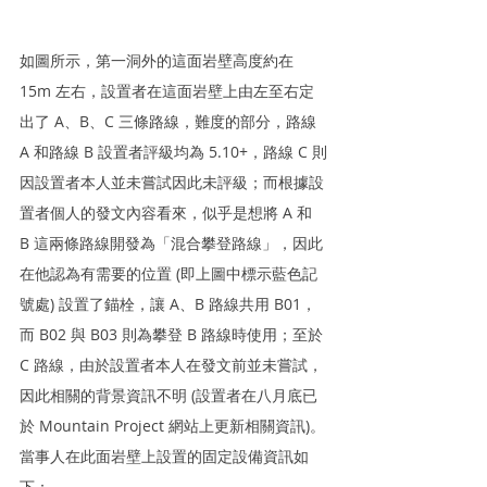
如圖所示，第一洞外的這面岩壁高度約在 
15m 左右，設置者在這面岩壁上由左至右定
出了 A、B、C 三條路線，難度的部分，路線 
A 和路線 B 設置者評級均為 5.10+，路線 C 則
因設置者本人並未嘗試因此未評級；而根據設
置者個人的發文內容看來，似乎是想將 A 和 
B 這兩條路線開發為「混合攀登路線」，因此
在他認為有需要的位置 (即上圖中標示藍色記
號處) 設置了錨栓，讓 A、B 路線共用 B01，
而 B02 與 B03 則為攀登 B 路線時使用；至於 
C 路線，由於設置者本人在發文前並未嘗試，
因此相關的背景資訊不明 (設置者在八月底已
於 Mountain Project 網站上更新相關資訊)。
當事人在此面岩壁上設置的固定設備資訊如
下：