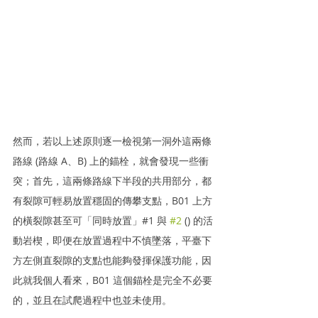
然而，若以上述原則逐一檢視第一洞外這兩條
路線 (路線 A、B) 上的錨栓，就會發現一些衝
突；首先，這兩條路線下半段的共用部分，都
有裂隙可輕易放置穩固的傳攀支點，B01 上方
的橫裂隙甚至可「同時放置」#1 與 
#2
 () 的活
動岩楔，即便在放置過程中不慎墜落，平臺下
方左側直裂隙的支點也能夠發揮保護功能，因
此就我個人看來，B01 這個錨栓是完全不必要
的，並且在試爬過程中也並未使用。