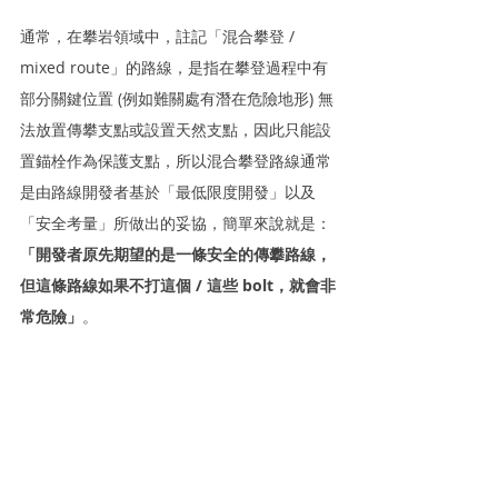
通常，在攀岩領域中，註記「混合攀登 / 
mixed route」的路線，是指在攀登過程中有
部分關鍵位置 (例如難關處有潛在危險地形) 無
法放置傳攀支點或設置天然支點，因此只能設
置錨栓作為保護支點，所以混合攀登路線通常
是由路線開發者基於「最低限度開發」以及
「安全考量」所做出的妥協，簡單來說就是：
「開發者原先期望的是一條安全的傳攀路線，
但這條路線如果不打這個 / 這些 bolt，就會非
常危險」
。