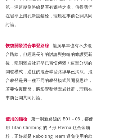
第一洞這幾條路線是否有獨特之處，值得我們
在岩壁上鑽孔新設錨栓，理應在事前公開共同
討論。
恢復開發混合攀登路線
   龍洞早年也有不少混
合路線，但經過長年的討論與數輪的維護更新
後，龍洞攀岩社群早已習慣傳攀 / 運攀分明的
開發模式，過往的混合攀登路線早已淘汰。混
合攀登是另一種不同的攀登模式與開發思維，
若要恢復開發，將影響整體攀岩社群，理應在
事前公開共同討論。
使用的錨栓
   第一洞新路線的 B01 – 03，都使
用 Titan Climbing 的 P 形 Eterna 鈦合金錨
栓，正好就是 Rebolting Team 避免使用的款