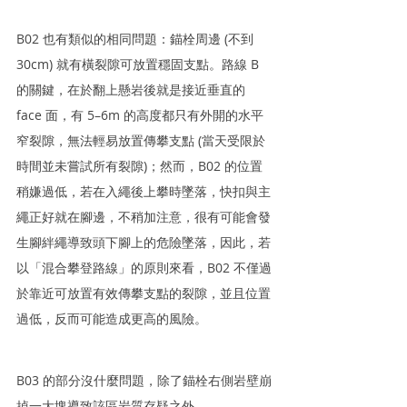
B02 也有類似的相同問題：錨栓周邊 (不到 
30cm) 就有橫裂隙可放置穩固支點。路線 B 
的關鍵，在於翻上懸岩後就是接近垂直的 
face 面，有 5–6m 的高度都只有外開的水平
窄裂隙，無法輕易放置傳攀支點 (當天受限於
時間並未嘗試所有裂隙)；然而，B02 的位置
稍嫌過低，若在入繩後上攀時墜落，快扣與主
繩正好就在腳邊，不稍加注意，很有可能會發
生腳絆繩導致頭下腳上的危險墜落，因此，若
以「混合攀登路線」的原則來看，B02 不僅過
於靠近可放置有效傳攀支點的裂隙，並且位置
過低，反而可能造成更高的風險。
B03 的部分沒什麼問題，除了錨栓右側岩壁崩
掉一大塊導致該區岩質存疑之外。