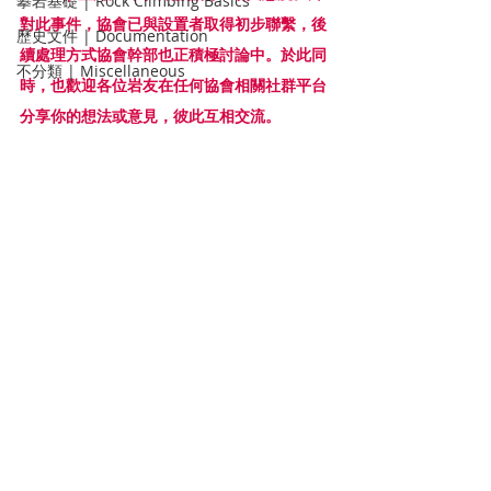
攀岩基礎 | Rock Climbing Basics
對此事件，協會已與設置者取得初步聯繫，後
歷史文件 | Documentation
續處理方式協會幹部也正積極討論中。於此同
不分類 | Miscellaneous
時，也歡迎各位岩友在任何協會相關社群平台
分享你的想法或意見，彼此互相交流。