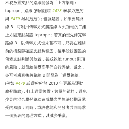
不易放置支點的路線開發為「上方架繩 / 
toprope」路線 (例如鐘塔 
#478
 非暴力抵抗
與 
#479
 給我抱抱 
)；也就是說，如果要爬路
線 B，可利用傳攀方式爬路線 A 到頂端的二組
上方固定點架設 toprope；若真的想先鋒完攀
路線 B，以傳攀方式也未嘗不可，只要在難關
前的橫裂隙確認支點夠穩固，後半段較困難的
傳攀支點判斷與放置，甚或乾脆 runout 到頂
的風險，就留給傳攀高手們自行評估。反之，
亦可考慮直接將路線 B 開發為「運攀路線」
(例如 
#479
 給我抱抱
 於 2013 年更新為運動
攀登路線)，打上適當位置 / 數量的錨栓，避免
少見的混合攀登路線造成攀岩界無法預期及承
受的風險；同時，或許也能和開發者共同尋求
一個折衷的處理方式，以減少爭議。