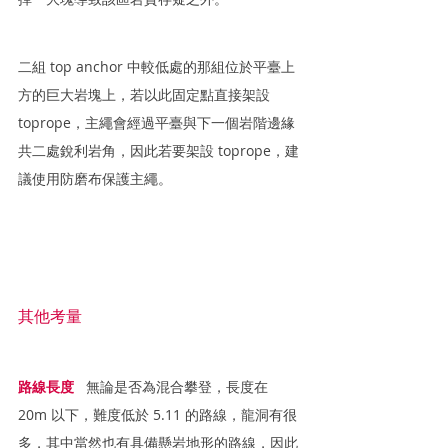
二組 top anchor 中較低處的那組位於平臺上
方的巨大岩塊上，若以此固定點直接架設 
toprope，主繩會經過平臺與下一個岩階邊緣
共二處銳利岩角，因此若要架設 toprope，建
議使用防磨布保護主繩。
其他考量
路線長度
   無論是否為混合攀登，長度在 
20m 以下，難度低於 5.11 的路線，龍洞有很
多，其中當然也有具備懸岩地形的路線，因此