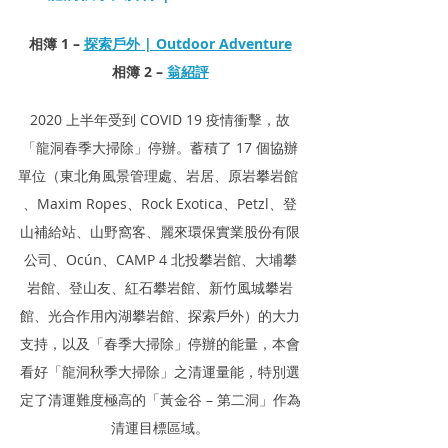
相簿 1 – 
探索戶外 | Outdoor Adventure
相簿 2 – 
翁紹評
2020 上半年受到 COVID 19 疫情衝擊，故
「龍洞春季大掃除」停辦。蓄積了 17 個協辦
單位（東北角風景管理處、岩居、原岩攀岩館 
、Maxim Ropes、Rock Exotica、Petzl、登
山補給站、山野窩客、麗來環保實業股份有限
公司、Ocún、CAMP 4 北投攀岩館、大埔攀
岩館、登山友、紅石攀岩館、新竹風城攀岩
館、光合作用內湖攀岩館、探索戶外）的大力
支持，以及「春季大掃除」停辦的能量，本會
看好「龍洞秋季大掃除」之清運量能，特別選
定了清運難度極高的「黃金谷 – 第二洞」作為
清運目標區域。