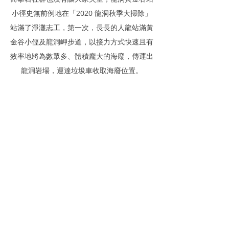
小徑史無前例地在「2020 龍洞秋季大掃除」
站滿了淨灘志工，第一次，長長的人龍站滿黃
金谷小俓及龍洞岬步道，以接力方式快速且有
效率地將為數眾多、體積龐大的海廢，傳運出
龍洞岩場，運達垃圾車收取海廢位置。