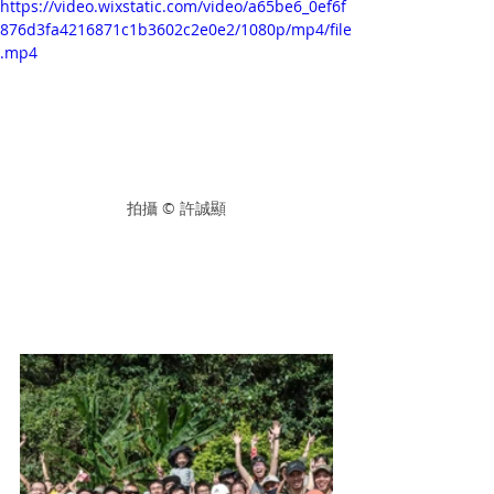
https://video.wixstatic.com/video/a65be6_0ef6f
876d3fa4216871c1b3602c2e0e2/1080p/mp4/file
.mp4
拍攝 © 許誠顯