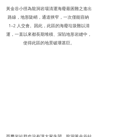
黃金谷小徑為龍洞岩場清運海廢最困難之進出
路線，地形陡峭，通道狹窄，一次僅能容納 
1–2 人交會。因此，此區的海廢垃圾難以清
運，一直以來都長期堆積、深陷地形岩縫中，
使得此區的地景破壞甚巨。
而攀岩社群也沒有讓大家失望，龍洞黃金谷站