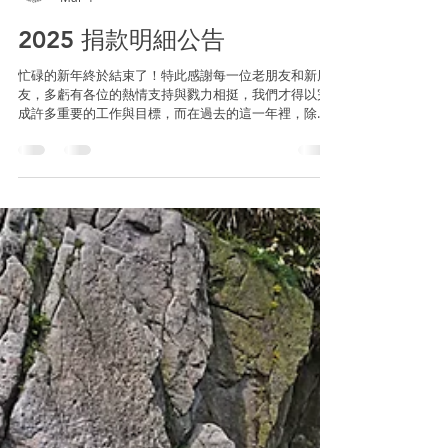
TOCC | 臺灣戶外攀岩協會
Mar 4
2025 捐款明細公告
忙碌的新年終於結束了！特此感謝每一位老朋友和新朋
友，多虧有各位的熱情支持與戮力相挺，我們才得以完
成許多重要的工作與目標，而在過去的這一年裡，除了
大家為龍洞奉獻的寶貴心力之外，當然也少不了重要的
財務支持，下列即為 2025 / 01 / 01 – 2025 / 12 / 31 為止
的捐款名單： 註：上列捐款名單統計自 2025 / 01 / 01
至 2025 / 12 / 31，係由人力統整線上表單回應並覆核協
會帳戶匯款紀錄，如有發現錯誤或有任何疑問，可在下
方留言或以訊息與我們聯繫。 2025 TOCC 捐款收入總額
NT$ 128,500 > TOCC 臺灣戶外攀岩協會 – 2025 捐款贊
助名單 Donation List 2025 2025 LD Cleanup Project 龍
洞岩場環保計畫專款收入 NT$ 2,000 2025 EMS Project
龍洞岩場救援計畫專款收入 NT$ 5,000 2025 Rebolting
Project 龍洞固定點維護計畫專款收入 NT$ 12,200 >
Rebolting Team 專用捐款