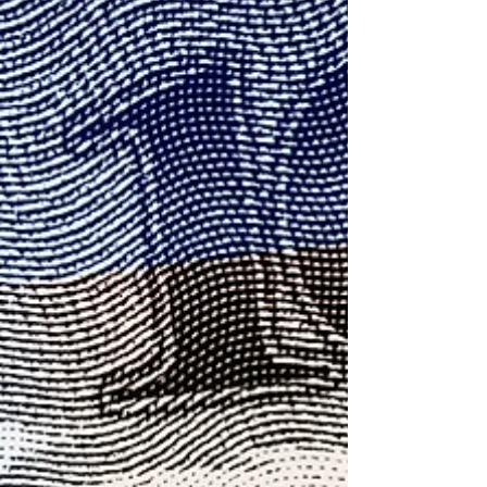
友，總是願意作為我們的堅實後盾，讓我們得以從容地
面對各種挑戰，共同讓我們的攀岩環境更臻完善；我們
的步伐或許緩慢，但每一步都堅穩而踏實。 我們竭誠歡
迎更多朋友加入我們的陣容，無論是 加入成為新會員 或
捐款支持 ，抑或投身各項計劃小組擔任團隊志工，都能
匯聚成一股莫大的助力，讓我們鍾愛的岩場與攀岩社群
能夠日漸壯大。 2024 – 2025 工作成果報告 Rebolting
Project｜固定點維護計畫 現有錨栓監測 校門口 – ＃549
Oh No! – 運攀 – 合格 8 (316_TW) 校門口 – ＃550 Oh! –
運攀 – 合格 8 (316_TW) 黃金谷 – ＃140 黑臉