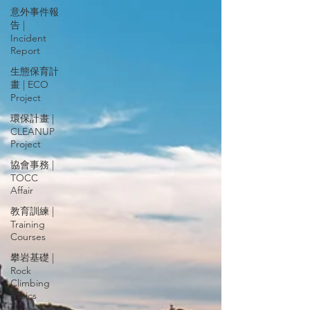
意外事件報
告 |
Incident
Report
生態保育計
畫 | ECO
Project
環保計畫 |
CLEANUP
Project
協會事務 |
TOCC
Affair
教育訓練 |
Training
Courses
攀岩基礎 |
Rock
Climbing
Basics