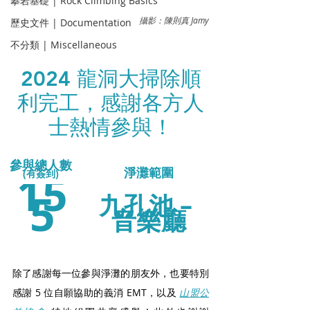
攀岩基礎 | Rock Climbing Basics
攝影：陳則真 Jamy
歷史文件 | Documentation
不分類 | Miscellaneous
2024 龍洞大掃除順
利完工，感謝各方人
士熱情參與！
參與總人數 
15
淨灘範圍
(有簽到) 
5
九孔池 – 
音樂廳
除了感謝每一位參與淨灘的朋友外，也要特別
感謝 5 位自願協助的義消 EMT，以及 
山盟公