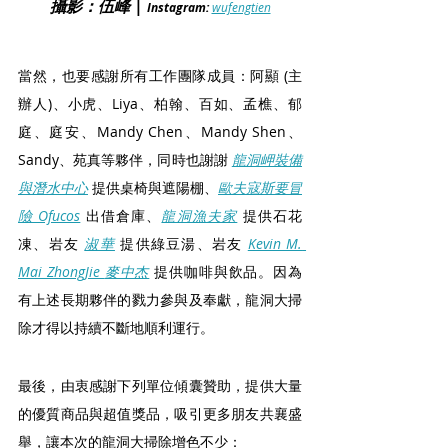
攝影：伍峰 | 
Instagram: 
wufengtien
當然，也要感謝所有工作團隊成員：阿顯 (主
辦人)、小虎、Liya、柏翰、百如、孟樵、郁
庭、庭安、Mandy Chen、Mandy Shen、
Sandy、苑真等夥伴，同時也謝謝 
龍洞岬裝備
與潛水中心
提供桌椅與遮陽棚、
歐夫寇斯要冒
險 Ofucos
出借倉庫
、
龍洞漁夫家
提供
石花
凍、岩友 
淑華
 提供綠豆湯
、岩友 
Kevin M. 
Mai ZhongJie 
麥中杰
 提供咖啡與飲品
。
因為
有上述長期夥伴的戮力參與及奉獻，龍洞大掃
除才得以持續不斷地順利運行。
最後，由衷感謝下列單位傾囊贊助，提供大量
的優質商品與超值獎品，吸引更多朋友共襄盛
舉，讓本次的龍洞大掃除增色不少：