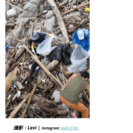
攝影：Levi | 
Instagram: 
sky912745
、