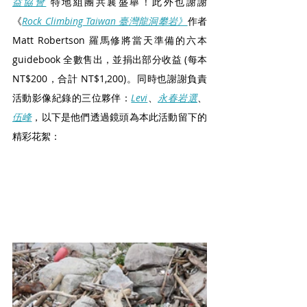
益協會
 特地組團共襄盛舉！此外也謝謝
《
Rock Climbing Taiwan 臺灣龍洞攀岩》
作者 
Matt Robertson 羅馬修將當天準備的六本 
guidebook 全數售出，並
捐出
部分收益 (每本 
NT$200，合計 NT$1,200)。同時也謝謝負責
活動影像紀錄的三位夥伴：
Levi
、
永春岩選
、
伍峰
，以下是他們透過鏡頭為本此活動留下的
精彩花絮：