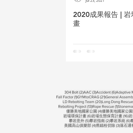
Jul 23, 2021
2020成果報告 | 
畫
2 posts
3 posts
6 posts
304 Bolt
(2)
AAC
(3)
Accident
(6)
Adaptive
1 post
21 posts
Fall Factor
(1)
GYMtoCRAG
(21)
General Assemb
20 posts
LD Rebolting Team
(20)
Long Dong Rescue 
13 posts
1 post
Rebolting Project
(13)
Rope Rescue
(1)
Stonema
4 posts
優勝美地國家公園
(4)
優勝美地國家公園
6 posts
16
岩場環保計畫
(6)
岩場生態保育計畫
(16)
岩
5 posts
2 posts
6
攀岩意外
(5)
攀岩指南
(2)
攀岩系統
(6)
4 posts
3 posts
美國高山俱樂部
(4)
舊錨栓切除
(3)
落石通