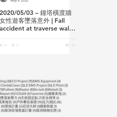
May 9, 2020
2020/05/03 – 鐘塔橫渡牆
女性遊客墜落意外 | Fall
accident at traverse wall
of Clocktower
ts
3 posts
15 posts
4 posts
ting
(3)
ECO Project
(15)
EMS Equipment
(4)
osts
3 posts
9 posts
3 posts
 Climb&Clean
(3)
LD EMS Project
(9)
LD Plant
(3)
11 posts
16 posts
8 posts
8 posts
3 posts
(11)
Pulltest
(16)
Raptor
(8)
Re-bolt
(8)
Rebolt
(3)
10 posts
1 post
5 posts
2 posts
Report
(10)
YOSAR
(1)
Yosemite
(5)
優勝美地
(2)
1 post
1 post
7 posts
1 post
)
墜落衝擊力
(1)
天然固定點
(7)
安全標準
(1)
 posts
9 posts
19 posts
16 posts
成果報告
(9)
戶外攀岩基礎
(19)
拉力測試
(16)
sts
8 posts
2 posts
1 post
1 post
禽
(8)
環保計畫
(2)
石頭大師
(1)
繩索救援
(1)
6 posts
9 posts
3 posts
練
(6)
龍洞岩場救援計畫
(9)
龍洞植物生態
(3)