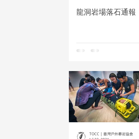
龍洞岩場落石通報
TOCC | 臺灣戶外攀岩協會