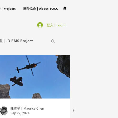
 Projects
關於協會 | About TOCC
登入 | Log In
LD EMS Project
協會事務 | TOCC Affair
不分類 | Miscellaneous
陳震宇 | Maurice Chen
Sep 27, 2024