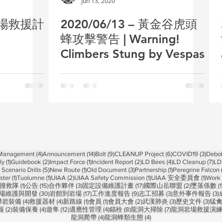
Jun 13, 2020
岩場救援計
2020/06/13 – 黃金谷虎頭
蜂攻擊警告 | Warning!
Climbers Stung by Vespas
4 posts
14 posts
9 posts
6 posts
3 pos
 Management
(4)
Announcement
(14)
Bolt
(9)
CLEANUP Project
(6)
COVID19
(3)
Debol
1 post
2 posts
1 post
2 posts
4 posts
7 p
ly
(1)
Guidebook
(2)
Impact Force
(1)
Incident Report
(2)
LD Bees
(4)
LD Cleanup
(7)
LD
5 posts
1 post
3 posts
1 post
Scenario Drills
(5)
New Route
(1)
Old Document
(3)
Partnership
(1)
Peregrine Falcon
1 post
1 post
2 posts
1 post
1 post
ster
(1)
Tuolumne
(1)
UIAA
(2)
UIAA Safety Commission
(1)
UIAA 安全委員會
(1)
Work 
1 post
15 posts
3 posts
17 posts
2 posts
搜救隊
(1)
公告
(15)
合作夥伴
(3)
固定設備維護計畫
(17)
國際山岳聯盟
(2)
墜落係數
(1
 posts
30 posts
17 posts
9 posts
3 posts
3
場維護與開發
(30)
岩館到岩場
(17)
工作進度報告
(9)
志工招募
(3)
意外事件報告
(3)
 posts
4 posts
4 posts
1 post
1 post
2 posts
3 posts
3 po
攀岩裝備
(4)
救援器材
(4)
新路線
(1)
會員
(1)
會員大會
(2)
武漢肺炎
(3)
歷史文件
(3)
猛
2 posts
4 posts
12 posts
4 posts
8 posts
7 posts
報
(2)
裝備保養
(4)
遊隼
(12)
適應性管理
(4)
錨栓
(8)
龍洞大掃除
(7)
龍洞岩場救援演
4 posts
4 posts
龍洞爬帶
(4)
龍洞蜂類生態
(4)