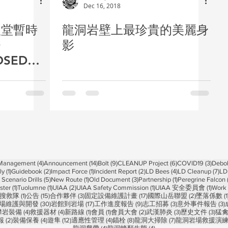
Dec 16, 2018
大禮堂暫時
龍洞岩壁上最珍貴的美麗身
D
影
OSED
4 posts
14 posts
9 posts
6 posts
3 pos
 Management
(4)
Announcement
(14)
Bolt
(9)
CLEANUP Project
(6)
COVID19
(3)
Debol
1 post
2 posts
1 post
2 posts
4 posts
7 p
ly
(1)
Guidebook
(2)
Impact Force
(1)
Incident Report
(2)
LD Bees
(4)
LD Cleanup
(7)
LD
5 posts
1 post
3 posts
1 post
Scenario Drills
(5)
New Route
(1)
Old Document
(3)
Partnership
(1)
Peregrine Falcon
1 post
1 post
2 posts
1 post
1 post
ster
(1)
Tuolumne
(1)
UIAA
(2)
UIAA Safety Commission
(1)
UIAA 安全委員會
(1)
Work 
1 post
15 posts
3 posts
17 posts
2 posts
搜救隊
(1)
公告
(15)
合作夥伴
(3)
固定設備維護計畫
(17)
國際山岳聯盟
(2)
墜落係數
(1
 posts
30 posts
17 posts
9 posts
3 posts
3
場維護與開發
(30)
岩館到岩場
(17)
工作進度報告
(9)
志工招募
(3)
意外事件報告
(3)
 posts
4 posts
4 posts
1 post
1 post
2 posts
3 posts
3 po
攀岩裝備
(4)
救援器材
(4)
新路線
(1)
會員
(1)
會員大會
(2)
武漢肺炎
(3)
歷史文件
(3)
猛
2 posts
4 posts
12 posts
4 posts
8 posts
7 posts
報
(2)
裝備保養
(4)
遊隼
(12)
適應性管理
(4)
錨栓
(8)
龍洞大掃除
(7)
龍洞岩場救援演
4 posts
4 posts