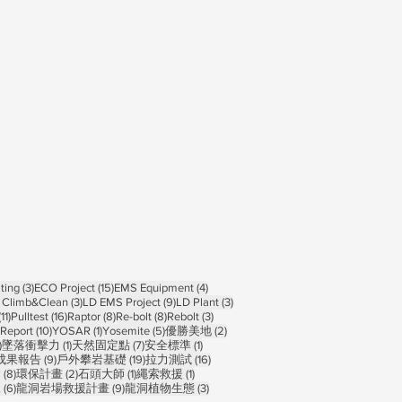
ts
3 posts
15 posts
4 posts
ting
(3)
ECO Project
(15)
EMS Equipment
(4)
osts
3 posts
9 posts
3 posts
 Climb&Clean
(3)
LD EMS Project
(9)
LD Plant
(3)
11 posts
16 posts
8 posts
8 posts
3 posts
(11)
Pulltest
(16)
Raptor
(8)
Re-bolt
(8)
Rebolt
(3)
10 posts
1 post
5 posts
2 posts
Report
(10)
YOSAR
(1)
Yosemite
(5)
優勝美地
(2)
1 post
1 post
7 posts
1 post
)
墜落衝擊力
(1)
天然固定點
(7)
安全標準
(1)
 posts
9 posts
19 posts
16 posts
成果報告
(9)
戶外攀岩基礎
(19)
拉力測試
(16)
sts
8 posts
2 posts
1 post
1 post
禽
(8)
環保計畫
(2)
石頭大師
(1)
繩索救援
(1)
6 posts
9 posts
3 posts
練
(6)
龍洞岩場救援計畫
(9)
龍洞植物生態
(3)