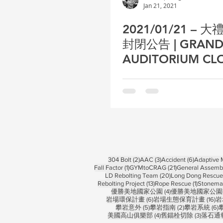
Jan 21, 2021
2021/01/21 – 
封閉公告 | GRAN
AUDITORIUM CL
TEMPORARILY
2 posts
3 posts
6 posts
304 Bolt
(2)
AAC
(3)
Accident
(6)
Adaptive
1 post
21 posts
Fall Factor
(1)
GYMtoCRAG
(21)
General Assemb
20 posts
LD Rebolting Team
(20)
Long Dong Rescue 
13 posts
1 post
Rebolting Project
(13)
Rope Rescue
(1)
Stonema
4 posts
優勝美地國家公園
(4)
優勝美地國家公園
6 posts
16
岩場環保計畫
(6)
岩場生態保育計畫
(16)
岩
5 posts
2 posts
6
攀岩意外
(5)
攀岩指南
(2)
攀岩系統
(6)
4 posts
3 posts
美國高山俱樂部
(4)
舊錨栓切除
(3)
落石通