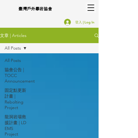
臺灣戶外攀岩協會
登入 | Log In
文章 | Articles
All Posts
All Posts
協會公告 |
TOCC
Announcement
固定點更新
計畫 |
Rebolting
Project
龍洞岩場救
援計畫 | LD
EMS
Project