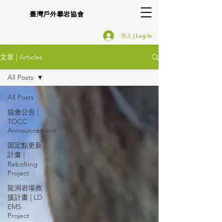
臺灣戶外攀岩協會
登入 | Log In
文章 | Articles
All Posts
All Posts
協會公告 |
TOCC
Announcement
固定點更新
計畫 |
Rebolting
Project
龍洞岩場救
援計畫 | LD
EMS
Project