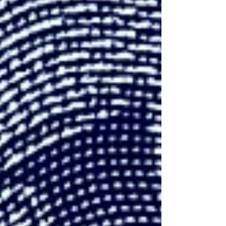
面對各種挑戰，共同讓我們的攀岩環境更臻完善；我們
的步伐或許緩慢，但每一步都堅穩而踏實。 我們竭誠歡
迎更多朋友加入我們的陣容，無論是 加入成為新會員 或
捐款支持 ，抑或投身各項計劃小組擔任團隊志工，都能
匯聚成一股莫大的助力，讓我們鍾愛的岩場與攀岩社群
能夠日漸壯大。 2024 – 2025 工作成果報告 Rebolting
Project｜固定點維護計畫 現有錨栓監測 校門口 – ＃549
Oh No! – 運攀 – 合格 8 (316_TW) 校門口 – ＃550 Oh! –
運攀 – 合格 8 (316_TW) 黃金谷 – ＃140 黑臉