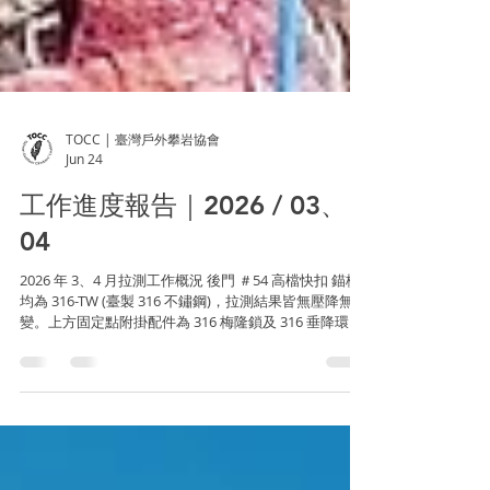
TOCC | 臺灣戶外攀岩協會
Jun 24
工作進度報告｜2026 / 03、
04
2026 年 3、4 月拉測工作概況 後門 ＃54 高檔快扣 錨栓
均為 316-TW (臺製 316 不鏽鋼)，拉測結果皆無壓降無形
變。上方固定點附掛配件為 316 梅隆鎖及 316 垂降環。
＃60 教練示範 除錨栓 B01 為 Ti-TW (臺製鈦合金) 之外，
其餘皆為 316-TW (臺製 316 不鏽鋼)，拉測結果皆無壓降
無形變。上方固定點附掛配件為 316 梅隆鎖及 316 垂降
環。 ＃65 新法拉利 錨栓均為 316-TW (臺製 316 不鏽
鋼)，拉測結果皆無壓降無形變。上方固定點附掛配件為