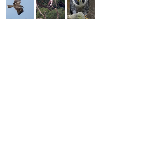
黑鳶
　龍洞最常見的猛禽大概就屬黑鳶為主，
黑鳶在台灣屬於四季皆可見的留鳥，在龍洞常
可見到黑鳶沿著海岸飛行尋覓食物，不時也會
飛到岩場上方盤旋，主要特徵是翼長而折屈，
尾長且有淺叉，成鳥全身大致為深褐色，有明
顯白色腕斑。
影像來源：基隆市野鳥學會  © 
沈錦豐
魚鷹
　在冬季前後，偶爾可見魚鷹於海面上活
動尋覓食物 ，特徵是常呈W型。
影像來源：基
隆生物多樣性資料庫  © 沈錦豐
遊隼
　遊隼在台灣屬於冬候鳥及過境鳥，近年