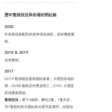
歷年繁殖狀況與岩場封閉紀錄
2020
年底發現新配對的遊隼情侶進駐，很有機會繁
殖。
2018 & 2019
沒有繁殖。
2017
02/19 觀測報告親鳥開始築巢，大禮堂區域封
閉；05/08 雛鳥意外墜崖死亡；07/01 大禮堂
區域重新開放。
繁殖狀況：
產下4個卵，孵化2隻，1隻夭折，
另1隻順利長大開始長出尾羽及飛羽，但疑似