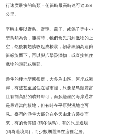
行速度最快的鳥類 – 俯衝時最高時速可達389
公里。
平時主要以野鳥、野鴨、燕子、或鴿子等中小
型鳥類為食，獵捕時，牠們會先飛到獵物的上
空，然後將翅膀收起成梭狀，朝著獵物高速俯
衝螺旋而下，再以腳爪擊昏獵物，或直接抓住
獵物的頭部或頸部。
遊隼的棲地型態很廣，大多為山區、河岸或海
岸，有些甚至居住在城市裡，只要是鳥類豐富
且有制高點的曠野即可，而多懸崖的海岸通常
是最適當的棲地，但有時在平原與濕地也可
見。臺灣的游隼大部分在冬天由北方遷徙而
來，有的會停留 (稱冬候鳥)，有的只是過境 
(稱為過境鳥)，而少數則選擇在這裡定居。