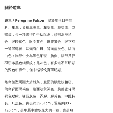
關於遊隼
遊隼 / Peregrine Falcon
，屬於隼形目中隼
科、隼屬，又稱赤胸隼、花梨隼、花梨鷹、或
鴨虎，是一種晝行性中型猛禽，頭部為灰黑
色、眼暗褐色、眼圈黃色、蠟膜黃色、眼下有
一道黑髯斑、耳頰有白斑、背面藍灰色、腹面
白色；胸部中央為黑色細斑、胸側、腹部及脛
羽密布黑色細橫紋；尾灰色，有多道不甚明顯
的深色窄橫帶，僅末端帶較寬而明顯。
雌鳥體型明顯大於雄鳥，腹面的橫紋較粗密。
幼鳥背面黑褐色、腹面淡黃褐色、胸部密佈黑
褐色縱紋。喙藍灰色、裸腳、腳黃色、中趾特
長、爪黑色。身長約39-51cm，翼展約80 - 
120 cm，是隼屬中體型最大的一種，也是飛