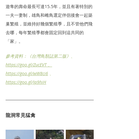
遊隼的壽命最長可達15.5年，並且有著特別的
一夫一妻制，雄鳥和雌鳥選定伴侶後會一起築
巢繁殖，並維持好幾個繁殖季，且不管他們飛
去哪，每年繁殖季都會固定回到這共同的
「家」。
參考資料：《台灣鳥類誌第二版》、
https://goo.gl/ZucEVT 
、
https://goo.gl/wW8ci6
 、
https://goo.gl/Jp9hiH
龍洞常見猛禽