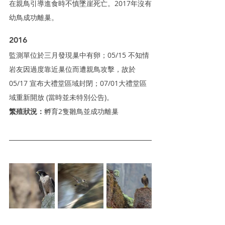
在親鳥引導進食時不慎墜崖死亡。2017年沒有
幼鳥成功離巢。 
2016
監測單位於三月發現巢中有卵；05/15 不知情
岩友因過度靠近巢位而遭親鳥攻擊，故於 
05/17 宣布大禮堂區域封閉；07/01大禮堂區
域重新開放 (當時並未特別公告)。
繁殖狀況：
孵育2隻雛鳥並成功離巢