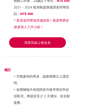
相關工作者、24歲以下學生：
NT$ 640
2021 – 2024 龍洞救援基礎課老同學回
訓：
NT$ 400
* 歡迎老同學或具備急救 / 救護專業技
能者加入工作小組！
簡章與線上報名表
備註
> 完整參與的學員，協會將開立上課證
明。
> 如遇極端天候或防疫升級等情況而必
須取消，將提前至少 3 天通知，並全額
退費。