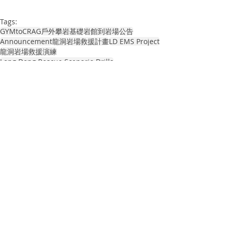
Tags:
GYMtoCRAG
戶外攀岩基礎
岩館到岩場
公告
Announcement
龍洞岩場救援計畫
LD EMS Project
龍洞岩場救援演練
Long Dong Rescue Scenario Drills
協會公告 | TOCC Announcement
龍洞岩場救援計畫 | LD EMS Project
教育訓練 | Training Courses
Related Posts
See All