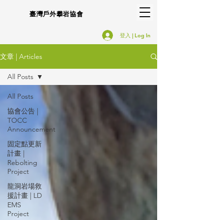
臺灣戶外攀岩協會
登入 | Log In
文章 | Articles
All Posts
All Posts
協會公告 |
TOCC
Announcement
固定點更新
計畫 |
Rebolting
Project
龍洞岩場救
援計畫 | LD
EMS
Project